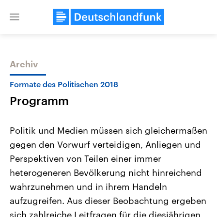
Close
menu
Archiv
Themen
Formate des Politischen 2018
Programm
Politik und Medien müssen sich gleichermaßen
gegen den Vorwurf verteidigen, Anliegen und
Perspektiven von Teilen einer immer
Landtagswahl Sachsen-Anhalt
USA
heterogeneren Bevölkerung nicht hinreichend
2026
Aktuelle Beiträge, Analys
Alle Informationen
wahrzunehmen und in ihrem Handeln
Hintergründe
Sachsen-Anhalt wählt am 6.
Wirtschaftlich und militäri
aufzugreifen. Aus dieser Beobachtung ergeben
September 2026 einen neuen
gehören die Vereinigten S
Landtag. Seit 2021 wird das
den mächtigsten Ländern 
sich zahlreiche Leitfragen für die diesjährigen
Bundesland von einer Koalition aus
mit großem Einfluss auf d