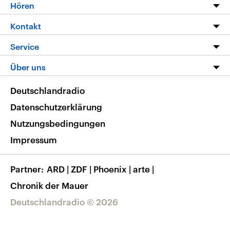
Programm
Hören
Alle Sendungen
Livestream
Kontakt
Die Nachrichten
Audios
Hörerservice
Service
Nachrichtenleicht
Podcasts
Social Media
FAQ
Über uns
Neue Beiträge auf dlf.de
Deutschlandfunk App
Newsletter
Deutschlandradio
Themen-Schwerpunkte
Nachrichten App
Deutschlandradio
Veranstaltungen
Presse
Frequenzen
Datenschutzerklärung
Musikliste
Ausbildung und Karriere
Nutzungsbedingungen
RSS
Transparenz
Impressum
Korrekturen
Barrierefreiheit
Partner
ARD
|
ZDF
|
Phoenix
|
arte
|
Chronik der Mauer
Deutschlandradio © 2026