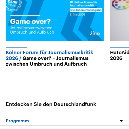
Kölner Forum für Journalismuskritik
HateAid
2026
Game over? – Journalismus
2026
zwischen Umbruch und Aufbruch
Entdecken Sie den Deutschlandfunk
Programm