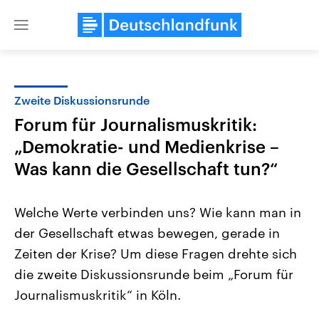
Close
menu
Zweite Diskussionsrunde
Themen
Forum für Journalismuskritik:
„Demokratie- und Medienkrise –
Was kann die Gesellschaft tun?“
Welche Werte verbinden uns? Wie kann man in
der Gesellschaft etwas bewegen, gerade in
Landtagswahl Sachsen-Anhalt
USA
Zeiten der Krise? Um diese Fragen drehte sich
2026
Aktuelle Beiträge, Analys
Alle Informationen
die zweite Diskussionsrunde beim „Forum für
Hintergründe
Sachsen-Anhalt wählt am 6.
Wirtschaftlich und militäri
Journalismuskritik“ in Köln.
September 2026 einen neuen
gehören die Vereinigten S
Landtag. Seit 2021 wird das
den mächtigsten Ländern 
Bundesland von einer Koalition aus
mit großem Einfluss auf d