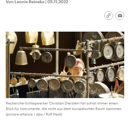
Von Leonie Reineke
|
05.11.2022
CDU, SPD und FDP regiert.-
aktuelle Weltgeschehen.
Umfragen, Prognosen,
Wahlprogramme, aktuelle Berichte
Sendungen
Programm
Podcasts
und Hintergründe zu den Parteien
Link
Emai
und Kandidaten der anstehenden
kopieren/te
Wahl.
Audio-Archiv
Recherche-Schlagwerker Christian Dierstein hat schon immer einen
Blick für Instrumente, die nicht aus dem europäischen Raum stammen.
(picture-alliance / dpa / Rolf Haid)