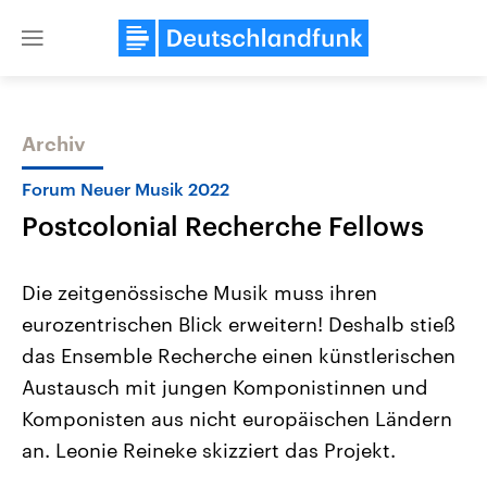
Close
menu
Archiv
Themen
Forum Neuer Musik 2022
Postcolonial Recherche Fellows
Die zeitgenössische Musik muss ihren
eurozentrischen Blick erweitern! Deshalb stieß
das Ensemble Recherche einen künstlerischen
Landtagswahl Sachsen-Anhalt
USA
Austausch mit jungen Komponistinnen und
2026
Aktuelle Beiträge, Analys
Alle Informationen
Komponisten aus nicht europäischen Ländern
Hintergründe
Sachsen-Anhalt wählt am 6.
Wirtschaftlich und militäri
an. Leonie Reineke skizziert das Projekt.
September 2026 einen neuen
gehören die Vereinigten S
Landtag. Seit 2021 wird das
den mächtigsten Ländern 
Bundesland von einer Koalition aus
mit großem Einfluss auf d