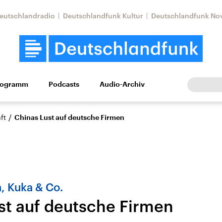
eutschlandradio
Deutschlandfunk Kultur
Deutschlandfunk No
rogramm
Podcasts
Audio-Archiv
Wirtschaft
Wissen
Kultur
Europa
Gesellschaf
/
ft
Chinas Lust auf deutsche Firmen
, Kuka & Co.
st auf deutsche Firmen
Nahostkonflikt
Iran
le Beiträge,
Aktuelle Lage und
Aktuelle Lage und