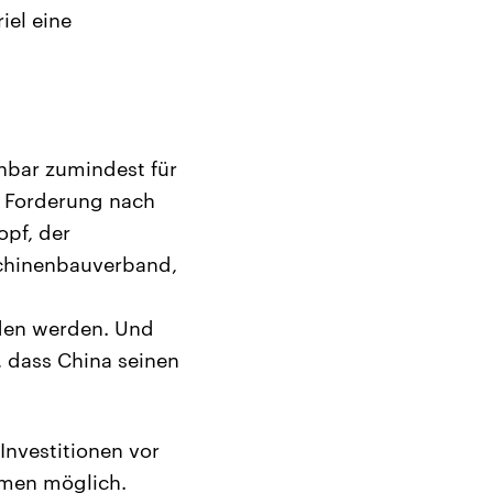
iel eine
enbar zumindest für
e Forderung nach
pf, der
chinenbauverband,
nden werden. Und
, dass China seinen
nvestitionen vor
hmen möglich.