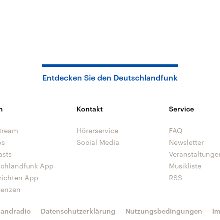
Entdecken Sie den Deutschlandfunk
n
Kontakt
Service
tream
Hörerservice
FAQ
os
Social Media
Newsletter
asts
Veranstaltunge
schlandfunk App
Musikliste
richten App
RSS
uenzen
landradio
Datenschutzerklärung
Nutzungsbedingungen
I