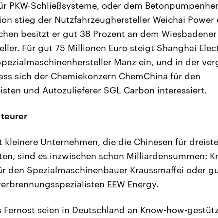
für PKW-Schließsysteme, oder dem Betonpumpenhers
ion stieg der Nutzfahrzeughersteller Weichai Power e
schen besitzt er gut 38 Prozent an dem Wiesbadener
ller. Für gut 75 Millionen Euro steigt Shanghai Elec
pezialmaschinenhersteller Manz ein, und in der v
ass sich der Chemiekonzern ChemChina für den
listen und Autozulieferer SGL Carbon interessiert.
 teurer
 kleinere Unternehmen, die die Chinesen für dreistel
ten, sind es inzwischen schon Milliardensummen: Kn
für den Spezialmaschinenbauer Kraussmaffei oder gut
verbrennungsspezialisten EEW Energy.
s Fernost seien in Deutschland an Know-how-gestüt