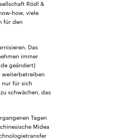
sellschaft Rödl &
Know-how, viele
n für den
rnisieren. Das
ernehmen immer
rde geändert)
r weiterbetreiben
nur für sich
 zu schwächen, das
vergangenen Tagen
 chinesische Midea
echnologietransfer