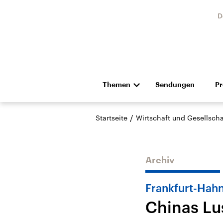
D
Themen
Sendungen
P
Die Nachrichten
Politik
/
Startseite
Wirtschaft und Gesellscha
Hörspiel und Feature
Musik
Archiv
Frankfurt-Hahn
Chinas Lu
Landtagswahl Sachsen-
USA
Anhalt 2026
Aktuel