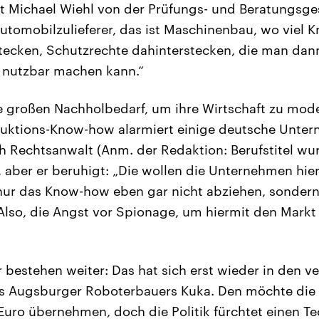
lärt Michael Wiehl von der Prüfungs- und Beratungsge
Automobilzulieferer, das ist Maschinenbau, wo viel 
tecken, Schutzrechte dahinterstecken, die man dan
 nutzbar machen kann.“
 großen Nachholbedarf, um ihre Wirtschaft zu mode
duktions-Know-how alarmiert einige deutsche Unt
h Rechtsanwalt (Anm. der Redaktion: Berufstitel wu
 aber er beruhigt: „Die wollen die Unternehmen hie
ur das Know-how eben gar nicht abziehen, sondern 
lso, die Angst vor Spionage, um hiermit den Markt
 bestehen weiter: Das hat sich erst wieder in den 
des Augsburger Roboterbauers Kuka. Den möchte die
 Euro übernehmen, doch die Politik fürchtet einen T