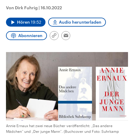
CDU, SPD und FDP regiert.-
aktuelle Weltgeschehen.
Von Dirk Fuhrig
|
16.10.2022
Umfragen, Prognosen,
Wahlprogramme, aktuelle Berichte
Sendungen
Programm
Podcasts
und Hintergründe zu den Parteien
Hören
19:52
Audio herunterladen
und Kandidaten der anstehenden
Wahl.
Audio-Archiv
Abonnieren
Link
Email
kopieren/teilen
Annie Ernaux hat zwei neue Bücher veröffentlicht: „Das andere
Mädchen“ und „Der junge Mann“. (Buchcover und Foto: Suhrkamp