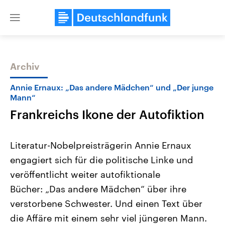
Close
menu
Archiv
Themen
Annie Ernaux: „Das andere Mädchen“ und „Der junge
Mann“
Frankreichs Ikone der Autofiktion
Literatur-Nobelpreisträgerin Annie Ernaux
engagiert sich für die politische Linke und
veröffentlicht weiter autofiktionale
Landtagswahl Sachsen-Anhalt
USA
2026
Aktuelle Beiträge, Analys
Bücher: „Das andere Mädchen“ über ihre
Alle Informationen
Hintergründe
Sachsen-Anhalt wählt am 6.
Wirtschaftlich und militäri
verstorbene Schwester. Und einen Text über
September 2026 einen neuen
gehören die Vereinigten S
Landtag. Seit 2021 wird das
den mächtigsten Ländern 
die Affäre mit einem sehr viel jüngeren Mann.
Bundesland von einer Koalition aus
mit großem Einfluss auf d