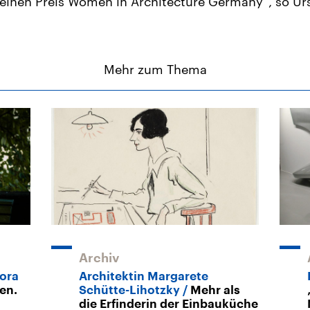
r einen Preis Women in Architecture Germany“, so Urs
Mehr zum Thema
Archiv
Zora
Architektin Margarete
en.
Schütte-Lihotzky
Mehr als
die Erfinderin der Einbauküche