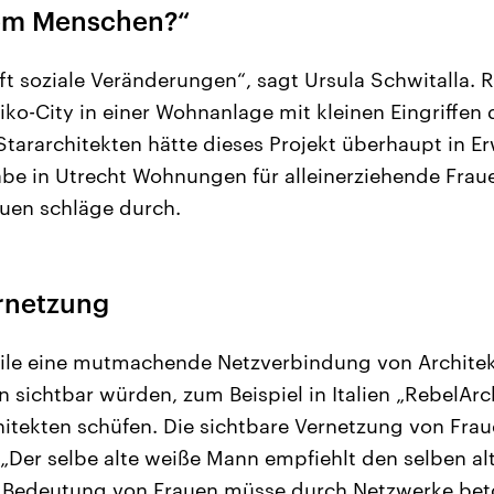
dem Menschen?“
fft soziale Veränderungen“, sagt Ursula Schwitalla. 
iko-City in einer Wohnanlage mit kleinen Eingriffen 
Stararchitekten hätte dieses Projekt überhaupt in
be in Utrecht Wohnungen für alleinerziehende Fraue
auen schläge durch.
rnetzung
ile eine mutmachende Netzverbindung von Architekt
 sichtbar würden, zum Beispiel in Italien „RebelArch
hitekten schüfen. Die sichtbare Vernetzung von Frau
„Der selbe alte weiße Mann empfiehlt den selben a
ie Bedeutung von Frauen müsse durch Netzwerke bet