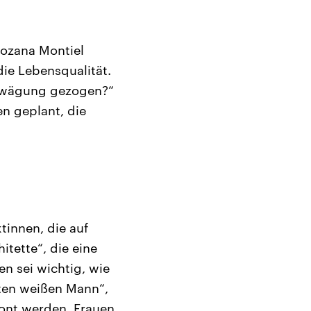
Rozana Montiel
die Lebensqualität.
 Erwägung gezogen?“
n geplant, die
innen, die auf
itette“, die eine
en sei wichtig, wie
lten weißen Mann“,
ont werden, Frauen