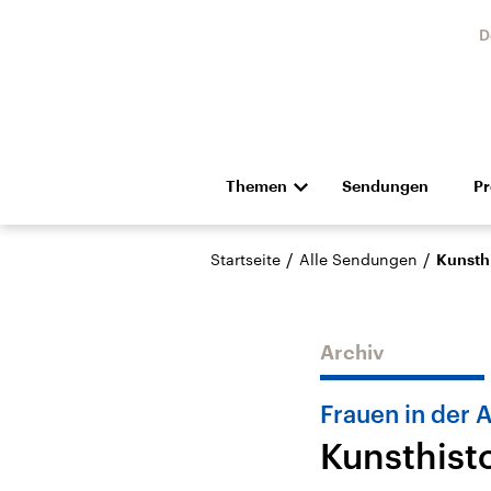
D
Themen
Sendungen
P
Die Nachrichten
Politik
/
/
Startseite
Alle Sendungen
Kunsthi
Hörspiel und Feature
Musik
Archiv
Frauen in der 
Kunsthisto
Landtagswahl Sachsen-
USA
Anhalt 2026
Aktuel