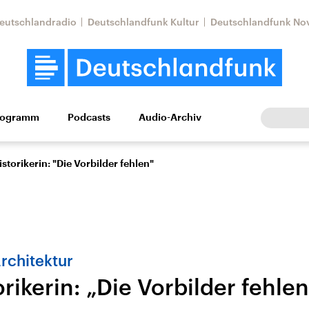
eutschlandradio
Deutschlandfunk Kultur
Deutschlandfunk No
rogramm
Podcasts
Audio-Archiv
Wirtschaft
Wissen
Kultur
Europa
Gesellschaf
storikerin: "Die Vorbilder fehlen"
Architektur
rikerin: „Die Vorbilder fehlen
Nahostkonflikt
Iran
le Beiträge,
Aktuelle Lage und
Aktuelle Lage und