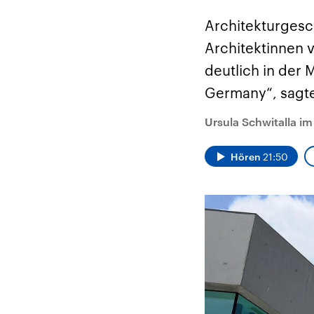
Alle Informationen
Analy
Sachsen-Anhalt wählt
Hinte
Architekturgesch
am 6. September 2026
Wirtsc
einen neuen Landtag.
militä
Architektinnen v
Seit 2021 wird das
Verein
Bundesland von einer
den m
deutlich in der 
Koalition aus CDU, SPD
Länder
und FDP regiert.-
großem
Germany“, sagte 
Umfragen, Prognosen,
aktuel
Wahlprogramme,
aktuelle Berichte und
Ursula Schwitalla i
Hintergründe zu den
Parteien und Kandidaten
der anstehenden Wahl.
Hören
21:50