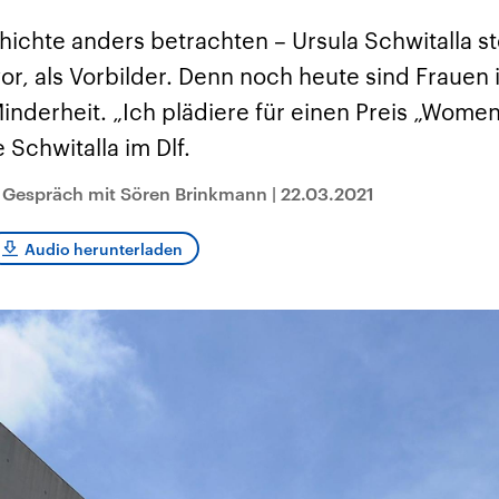
sen und
Hintergründe
Hintergründe
Der Überfall der
Der Iran – seit der
rgründe
ichte anders betrachten – Ursula Schwitalla ste
haftlich und
palästinensischen
Islamischen Revolu
risch gehören die
Terrororganisation
1979 auch Islamisc
or, als Vorbilder. Denn noch heute sind Frauen
igten Staaten zu
Hamas im Oktober 2023
Republik Iran – ist e
ächtigsten
auf Israel hat in der
von einem
Minderheit. „Ich plädiere für einen Preis „Women
n der Erde, mit
Region wieder die
Religionsführer auto
 Einfluss auf das
Gewalt entfacht. Israel
regierter Staat im 
Schwitalla im Dlf.
le Weltgeschehen.
möchte die Hamas
Osten. Eine Feindsc
zerstören. Diese wird wie
zu Israel und zu de
die Hisbollah im Libanon
ist fest in der
m Gespräch mit Sören Brinkmann
|
22.03.2021
vom Iran unterstützt.
Staatsideologie
verankert.
Audio herunterladen