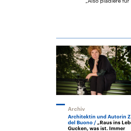
„Also plädiere fü
Archiv
Architektin und Autorin 
del Buono
„Raus ins Leb
Gucken, was ist. Immer