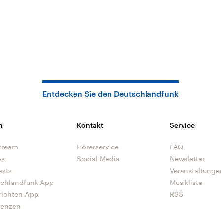
Entdecken Sie den Deutschlandfunk
n
Kontakt
Service
tream
Hörerservice
FAQ
os
Social Media
Newsletter
asts
Veranstaltunge
schlandfunk App
Musikliste
richten App
RSS
uenzen