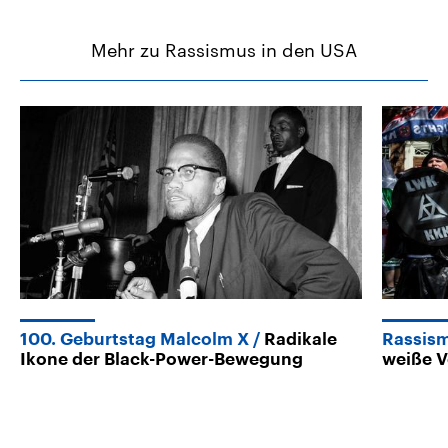
Mehr zu Rassismus in den USA
100. Geburtstag Malcolm X
Radikale
Rassism
Ikone der Black-Power-Bewegung
weiße V