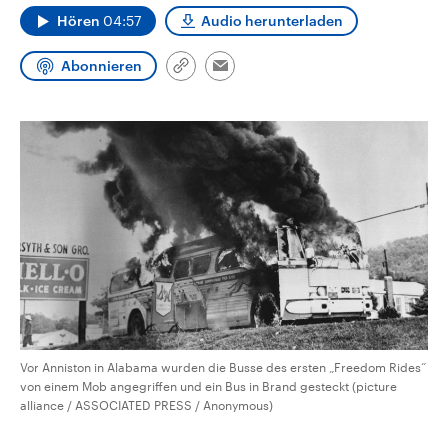
CDU, SPD und FDP regiert.-
aktuelle Weltgeschehen.
Hören
04:57
Audio herunterladen
Umfragen, Prognosen,
Wahlprogramme, aktuelle Berichte
Sendungen
Programm
Podcasts
und Hintergründe zu den Parteien
Abonnieren
Link
Email
und Kandidaten der anstehenden
kopieren/teilen
Wahl.
Audio-Archiv
Vor Anniston in Alabama wurden die Busse des ersten „Freedom Rides“
von einem Mob angegriffen und ein Bus in Brand gesteckt (picture
alliance / ASSOCIATED PRESS / Anonymous)