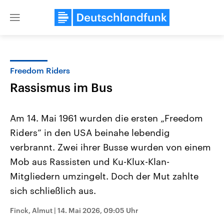
Close
menu
Freedom Riders
Themen
Rassismus im Bus
Am 14. Mai 1961 wurden die ersten „Freedom
Riders” in den USA beinahe lebendig
verbrannt. Zwei ihrer Busse wurden von einem
Mob aus Rassisten und Ku-Klux-Klan-
Mitgliedern umzingelt. Doch der Mut zahlte
Landtagswahl Sachsen-Anhalt
USA
2026
Aktuelle Beiträge, Analys
sich schließlich aus.
Alle Informationen
Hintergründe
Sachsen-Anhalt wählt am 6.
Wirtschaftlich und militäri
September 2026 einen neuen
gehören die Vereinigten S
Finck, Almut
|
14. Mai 2026, 09:05 Uhr
Landtag. Seit 2021 wird das
den mächtigsten Ländern 
Bundesland von einer Koalition aus
mit großem Einfluss auf d