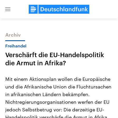
Close
menu
Archiv
Themen
Freihandel
Verschärft die EU-Handelspolitik
die Armut in Afrika?
Mit einem Aktionsplan wollen die Europäische
und die Afrikanische Union die Fluchtursachen
Landtagswahl Sachsen-Anhalt
USA
in afrikanischen Ländern bekämpfen.
2026
Aktuelle Beiträge, Analys
Alle Informationen
Hintergründe
Nichtregierungsorganisationen werfen der EU
Sachsen-Anhalt wählt am 6.
Wirtschaftlich und militäri
September 2026 einen neuen
gehören die Vereinigten S
jedoch Selbstbetrug vor: Die derzeitige EU-
Landtag. Seit 2021 wird das
den mächtigsten Ländern 
Handelspolitik verschärfe die Armut in Afrika
Bundesland von einer Koalition aus
mit großem Einfluss auf d