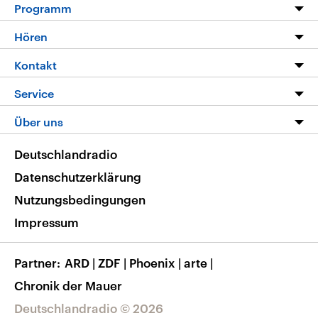
Programm
Programm
Hören
Alle Sendungen
Livestream
Kontakt
Die Nachrichten
Audios
Hörerservice
Service
Nachrichtenleicht
Podcasts
Social Media
FAQ
Über uns
Neue Beiträge auf dlf.de
Deutschlandfunk App
Newsletter
Deutschlandradio
Themen-Schwerpunkte
Nachrichten App
Deutschlandradio
Veranstaltungen
Presse
Frequenzen
Datenschutzerklärung
Musikliste
Ausbildung und Karriere
Nutzungsbedingungen
RSS
Transparenz
Impressum
Korrekturen
Barrierefreiheit
Partner
ARD
|
ZDF
|
Phoenix
|
arte
|
Chronik der Mauer
Deutschlandradio © 2026