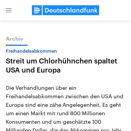
Close
menu
Archiv
Themen
Freihandelsabkommen
Streit um Chlorhühnchen spaltet
USA und Europa
Die Verhandlungen über ein
Freihandelsabkommen zwischen den USA und
Landtagswahl Sachsen-Anhalt
USA
Europa sind eine zähe Angelegenheit. Es geht
2026
Aktuelle Beiträge, Analys
Alle Informationen
Hintergründe
um einen Markt mit rund 800 Millionen
Sachsen-Anhalt wählt am 6.
Wirtschaftlich und militäri
September 2026 einen neuen
gehören die Vereinigten S
Konsumenten und um geschätzte 100
Landtag. Seit 2021 wird das
den mächtigsten Ländern 
Milliarden Dollar, die das Abkommen pro Jahr
Bundesland von einer Koalition aus
mit großem Einfluss auf d