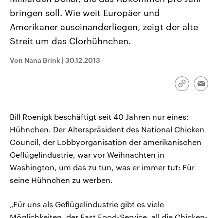
CDU, SPD und FDP regiert.-
aktuelle Weltgeschehen.
bringen soll. Wie weit Europäer und
Umfragen, Prognosen,
Wahlprogramme, aktuelle Berichte
Amerikaner auseinanderliegen, zeigt der alte
Sendungen
Programm
Podcasts
und Hintergründe zu den Parteien
und Kandidaten der anstehenden
Streit um das Clorhühnchen.
Wahl.
Audio-Archiv
Von Nana Brink
|
30.12.2013
Link
Emai
kopieren/te
Bill Roenigk beschäftigt seit 40 Jahren nur eines:
Hühnchen. Der Alterspräsident des National Chicken
Council, der Lobbyorganisation der amerikanischen
Geflügelindustrie, war vor Weihnachten in
Washington, um das zu tun, was er immer tut: Für
seine Hühnchen zu werben.
„Für uns als Geflügelindustrie gibt es viele
Möglichkeiten, der Fast Food-Service, all die Chicken-