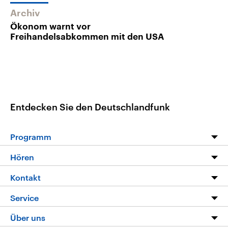
Archiv
Ökonom warnt vor
Freihandelsabkommen mit den USA
Entdecken Sie den Deutschlandfunk
Programm
Programm
Hören
Alle Sendungen
Livestream
Kontakt
Die Nachrichten
Audios
Hörerservice
Service
Nachrichtenleicht
Podcasts
Social Media
FAQ
Über uns
Neue Beiträge auf dlf.de
Deutschlandfunk App