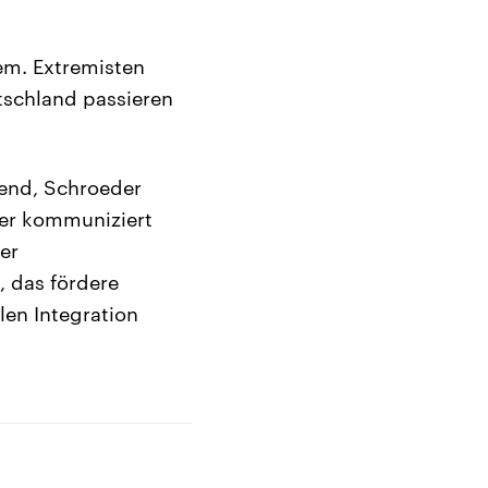
em. Extremisten
utschland passieren
gend, Schroeder
rer kommuniziert
er
, das fördere
len Integration