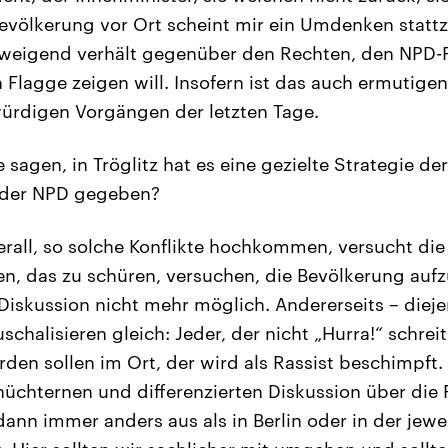
evölkerung vor Ort scheint mir ein Umdenken statt
chweigend verhält gegenüber den Rechten, den NPD-
Flagge zeigen will. Insofern ist das auch ermutige
rdigen Vorgängen der letzten Tage.
sagen, in Tröglitz hat es eine gezielte Strategie de
 der NPD gegeben?
erall, so solche Konflikte hochkommen, versucht di
n, das zu schüren, versuchen, die Bevölkerung auf
 Diskussion nicht mehr möglich. Andererseits – dieje
auschalisieren gleich: Jeder, der nicht „Hurra!“ schre
den sollen im Ort, der wird als Rassist beschimpft.
 nüchternen und differenzierten Diskussion über die
dann immer anders aus als in Berlin oder in der jewe