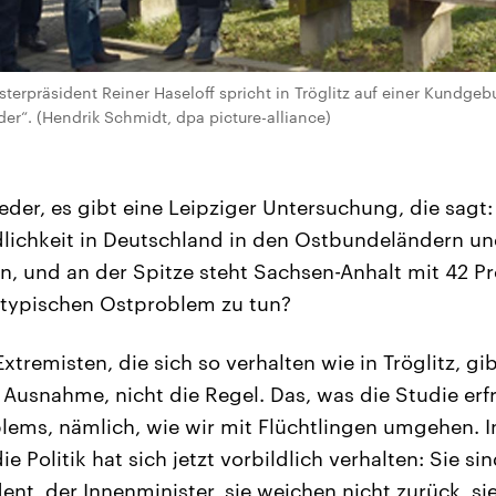
terpräsident Reiner Haseloff spricht in Tröglitz auf einer Kundg
der“. (Hendrik Schmidt, dpa picture-alliance)
der, es gibt eine Leipziger Untersuchung, die sagt:
ichkeit in Deutschland in den Ostbundeländern und
ten, und an der Spitze steht Sachsen-Anhalt mit 42 P
 typischen Ostproblem zu tun?
xtremisten, die sich so verhalten wie in Tröglitz, gib
e Ausnahme, nicht die Regel. Das, was die Studie erfra
lems, nämlich, wie wir mit Flüchtlingen umgehen. In
 Politik hat sich jetzt vorbildlich verhalten: Sie s
ent, der Innenminister, sie weichen nicht zurück, si