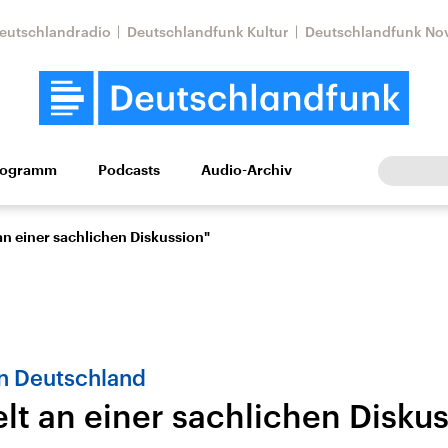
eutschlandradio
Deutschlandfunk Kultur
Deutschlandfunk No
rogramm
Podcasts
Audio-Archiv
Wirtschaft
Wissen
Kultur
Europa
Gesellschaf
an einer sachlichen Diskussion"
n Deutschland
lt an einer sachlichen Disku
Nahostkonflikt
Iran
le Beiträge,
Aktuelle Lage und
Aktuelle Lage und