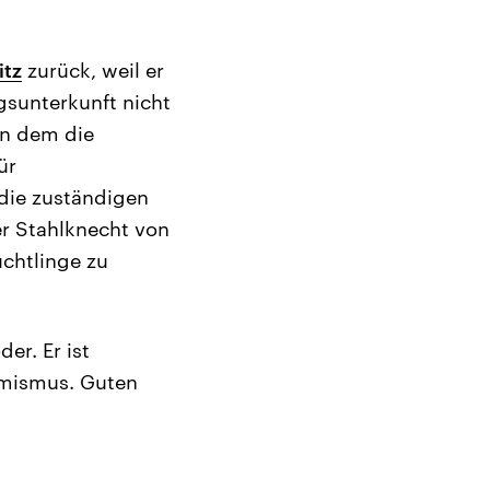
itz
zurück, weil er
gsunterkunft nicht
 in dem die
ür
die zuständigen
er Stahlknecht von
üchtlinge zu
er. Er ist
remismus. Guten