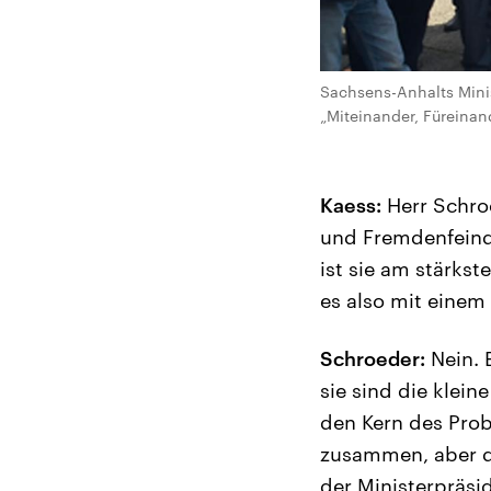
Sachsens-Anhalts Minis
„Miteinander, Füreinan
Kaess:
Herr Schroe
und Fremdenfeindl
ist sie am stärks
es also mit einem
Schroeder:
Nein. E
sie sind die klein
den Kern des Prob
zusammen, aber die
der Ministerpräsid