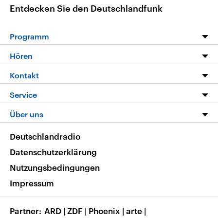
Entdecken Sie den Deutschlandfunk
Programm
Programm
Hören
Alle Sendungen
Livestream
Kontakt
Die Nachrichten
Audios
Hörerservice
Service
Nachrichtenleicht
Podcasts
Social Media
FAQ
Über uns
Neue Beiträge auf dlf.de
Deutschlandfunk App
Newsletter
Deutschlandradio
Themen-Schwerpunkte
Nachrichten App
Deutschlandradio
Veranstaltungen
Presse
Frequenzen
Datenschutzerklärung
Musikliste
Ausbildung und Karriere
Nutzungsbedingungen
RSS
Transparenz
Impressum
Korrekturen
Barrierefreiheit
Partner
ARD
|
ZDF
|
Phoenix
|
arte
|