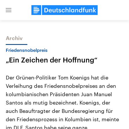
Close
menu
Archiv
Themen
Friedensnobelpreis
„Ein Zeichen der Hoffnung“
Der Grünen-Politiker Tom Koenigs hat die
Verleihung des Friedensnobelpreises an den
kolumbianischen Präsidenten Juan Manuel
Landtagswahl Sachsen-Anhalt
USA
Santos als mutig bezeichnet. Koenigs, der
2026
Aktuelle Beiträge, Analys
Alle Informationen
auch Beauftragter der Bundesregierung für
Hintergründe
Sachsen-Anhalt wählt am 6.
Wirtschaftlich und militäri
den Friedensprozess in Kolumbien ist, meinte
September 2026 einen neuen
gehören die Vereinigten S
Landtag. Seit 2021 wird das
den mächtigsten Ländern 
im DLF, Santos habe seine ganze
Bundesland von einer Koalition aus
mit großem Einfluss auf d