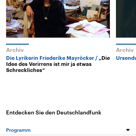
Archiv
Archiv
Die Lyrikerin Friederike Mayröcker
„Die
Ursend
Idee des Verirrens ist mir ja etwas
Schreckliches“
Entdecken Sie den Deutschlandfunk
Programm