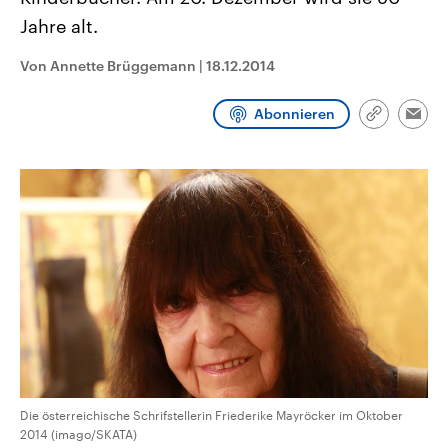
CDU, SPD und FDP regiert.-
aktuelle Weltgeschehen.
Jahre alt.
Umfragen, Prognosen,
Wahlprogramme, aktuelle Berichte
Sendungen
Programm
Podcasts
und Hintergründe zu den Parteien
Von Annette Brüggemann
|
18.12.2014
und Kandidaten der anstehenden
Wahl.
Audio-Archiv
Abonnieren
Link
Emai
kopieren/te
Die österreichische Schrifstellerin Friederike Mayröcker im Oktober
2014 (imago/SKATA)