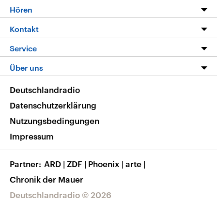
Programm
Hören
Alle Sendungen
Livestream
Kontakt
Die Nachrichten
Audios
Hörerservice
Service
Nachrichtenleicht
Podcasts
Social Media
FAQ
Über uns
Neue Beiträge auf dlf.de
Deutschlandfunk App
Newsletter
Deutschlandradio
Themen-Schwerpunkte
Nachrichten App
Deutschlandradio
Veranstaltungen
Presse
Frequenzen
Datenschutzerklärung
Musikliste
Ausbildung und Karriere
Nutzungsbedingungen
RSS
Transparenz
Impressum
Korrekturen
Barrierefreiheit
Partner
ARD
|
ZDF
|
Phoenix
|
arte
|
Chronik der Mauer
Deutschlandradio © 2026