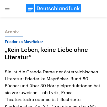
Close
menu
Archiv
Themen
Friederike Mayröcker
„Kein Leben, keine Liebe ohne
Literatur“
Sie ist die Grande Dame der österreichischen
Literatur: Friederike Mayröcker. Rund 80
Landtagswahl Sachsen-Anhalt
USA
Bücher und über 30 Hörspielproduktionen hat
2026
Aktuelle Beiträge, Analys
Alle Informationen
Hintergründe
sie vorzuweisen – ob Lyrik, Prosa,
Sachsen-Anhalt wählt am 6.
Wirtschaftlich und militäri
September 2026 einen neuen
gehören die Vereinigten S
Theaterstücke oder selbst illustrierte
Landtag. Seit 2021 wird das
den mächtigsten Ländern 
Kinderbücher. Am 20. Dezember wird sie 90
Bundesland von einer Koalition aus
mit großem Einfluss auf d