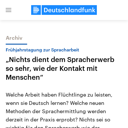
Close
menu
Archiv
Themen
Frühjahrstagung zur Spracharbeit
„Nichts dient dem Spracherwerb
so sehr, wie der Kontakt mit
Menschen“
Welche Arbeit haben Flüchtlinge zu leisten,
Landtagswahl Sachsen-Anhalt
USA
wenn sie Deutsch lernen? Welche neuen
2026
Aktuelle Beiträge, Analys
Alle Informationen
Hintergründe
Methoden der Sprachermittlung werden
Sachsen-Anhalt wählt am 6.
Wirtschaftlich und militäri
September 2026 einen neuen
gehören die Vereinigten S
derzeit in der Praxis erprobt? Nichts sei so
Landtag. Seit 2021 wird das
den mächtigsten Ländern 
Bundesland von einer Koalition aus
wichtig für den Spracherwerb wie der
mit großem Einfluss auf d