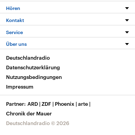
Programm
Hören
Alle Sendungen
Livestream
Kontakt
Die Nachrichten
Audios
Hörerservice
Service
Nachrichtenleicht
Podcasts
Social Media
FAQ
Über uns
Neue Beiträge auf dlf.de
Deutschlandfunk App
Newsletter
Deutschlandradio
Themen-Schwerpunkte
Nachrichten App
Deutschlandradio
Veranstaltungen
Presse
Frequenzen
Datenschutzerklärung
Musikliste
Ausbildung und Karriere
Nutzungsbedingungen
RSS
Transparenz
Impressum
Korrekturen
Barrierefreiheit
Partner
ARD
|
ZDF
|
Phoenix
|
arte
|
Chronik der Mauer
Deutschlandradio © 2026