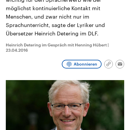
CDU, SPD und FDP regiert.-
aktuelle Weltgeschehen.
möglichst kontinuierliche Kontakt mit
Umfragen, Prognosen,
Wahlprogramme, aktuelle Berichte
Menschen, und zwar nicht nur im
Sendungen
Programm
Podcasts
und Hintergründe zu den Parteien
und Kandidaten der anstehenden
Sprachunterricht, sagte der Lyriker und
Wahl.
Audio-Archiv
Übersetzer Heinrich Detering im DLF.
Heinrich Detering im Gespräch mit Henning Hübert
|
23.04.2016
Abonnieren
Link
Emai
kopieren/te