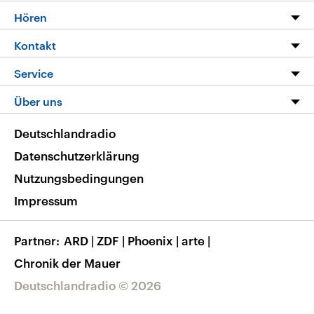
Programm
Hören
Alle Sendungen
Livestream
Kontakt
Die Nachrichten
Audios
Hörerservice
Service
Nachrichtenleicht
Podcasts
Social Media
FAQ
Über uns
Neue Beiträge auf dlf.de
Deutschlandfunk App
Newsletter
Deutschlandradio
Themen-Schwerpunkte
Nachrichten App
Deutschlandradio
Veranstaltungen
Presse
Frequenzen
Datenschutzerklärung
Musikliste
Ausbildung und Karriere
Nutzungsbedingungen
RSS
Transparenz
Impressum
Korrekturen
Barrierefreiheit
Partner
ARD
|
ZDF
|
Phoenix
|
arte
|
Chronik der Mauer
Deutschlandradio © 2026