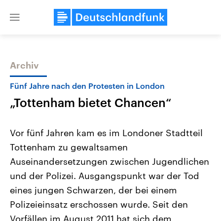
Close
menu
Archiv
Themen
Fünf Jahre nach den Protesten in London
„Tottenham bietet Chancen“
Vor fünf Jahren kam es im Londoner Stadtteil
Tottenham zu gewaltsamen
Auseinandersetzungen zwischen Jugendlichen
Landtagswahl Sachsen-Anhalt
USA
und der Polizei. Ausgangspunkt war der Tod
2026
Aktuelle Beiträge, Analys
Alle Informationen
eines jungen Schwarzen, der bei einem
Hintergründe
Sachsen-Anhalt wählt am 6.
Wirtschaftlich und militäri
Polizeieinsatz erschossen wurde. Seit den
September 2026 einen neuen
gehören die Vereinigten S
Landtag. Seit 2021 wird das
den mächtigsten Ländern 
Vorfällen im August 2011 hat sich dem
Bundesland von einer Koalition aus
mit großem Einfluss auf d