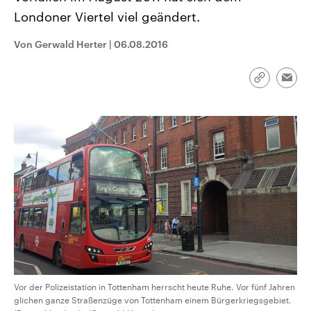
CDU, SPD und FDP regiert.-
aktuelle Weltgeschehen.
Londoner Viertel viel geändert.
Umfragen, Prognosen,
Wahlprogramme, aktuelle Berichte
Sendungen
Programm
Podcasts
und Hintergründe zu den Parteien
Von Gerwald Herter
|
06.08.2016
und Kandidaten der anstehenden
Wahl.
Audio-Archiv
Link
Emai
kopieren/te
Vor der Polizeistation in Tottenham herrscht heute Ruhe. Vor fünf Jahren
glichen ganze Straßenzüge von Tottenham einem Bürgerkriegsgebiet.