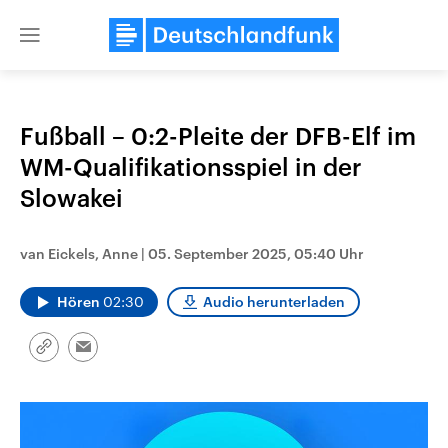
Close
menu
Fußball – 0:2-Pleite der DFB-Elf im
Themen
WM-Qualifikationsspiel in der
Slowakei
van Eickels, Anne
|
05. September 2025, 05:40 Uhr
Hören
02:30
Audio herunterladen
Landtagswahl Sachsen-Anhalt
USA
Link
Email
2026
Aktuelle Beiträge, Analys
kopieren/teilen
Alle Informationen
Hintergründe
Sachsen-Anhalt wählt am 6.
Wirtschaftlich und militäri
September 2026 einen neuen
gehören die Vereinigten S
Landtag. Seit 2021 wird das
den mächtigsten Ländern 
Bundesland von einer Koalition aus
mit großem Einfluss auf d