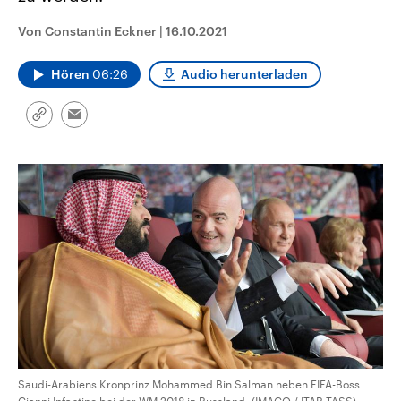
CDU, SPD und FDP regiert.-
aktuelle Weltgeschehen.
Umfragen, Prognosen,
Von Constantin Eckner
|
16.10.2021
Wahlprogramme, aktuelle Berichte
Sendungen
Programm
Podcasts
und Hintergründe zu den Parteien
und Kandidaten der anstehenden
Hören
06:26
Audio herunterladen
Wahl.
Audio-Archiv
Link
Email
kopieren/teilen
Saudi-Arabiens Kronprinz Mohammed Bin Salman neben FIFA-Boss