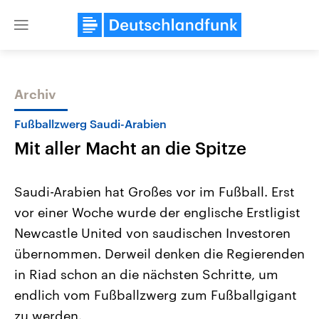
Close
menu
Archiv
Themen
Fußballzwerg Saudi-Arabien
Mit aller Macht an die Spitze
Saudi-Arabien hat Großes vor im Fußball. Erst
vor einer Woche wurde der englische Erstligist
Newcastle United von saudischen Investoren
Landtagswahl Sachsen-Anhalt
USA
übernommen. Derweil denken die Regierenden
2026
Aktuelle Beiträge, Analys
Alle Informationen
in Riad schon an die nächsten Schritte, um
Hintergründe
Sachsen-Anhalt wählt am 6.
Wirtschaftlich und militäri
endlich vom Fußballzwerg zum Fußballgigant
September 2026 einen neuen
gehören die Vereinigten S
Landtag. Seit 2021 wird das
den mächtigsten Ländern 
zu werden.
Bundesland von einer Koalition aus
mit großem Einfluss auf d