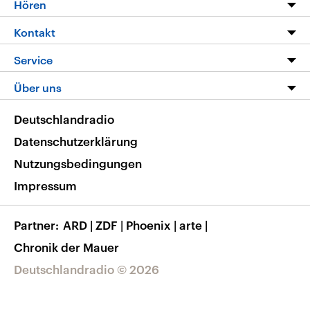
Programm
Hören
Alle Sendungen
Livestream
Kontakt
Die Nachrichten
Audios
Hörerservice
Service
Nachrichtenleicht
Podcasts
Social Media
FAQ
Über uns
Neue Beiträge auf dlf.de
Deutschlandfunk App
Newsletter
Deutschlandradio
Themen-Schwerpunkte
Nachrichten App
Deutschlandradio
Veranstaltungen
Presse
Frequenzen
Datenschutzerklärung
Musikliste
Ausbildung und Karriere
Nutzungsbedingungen
RSS
Transparenz
Impressum
Korrekturen
Barrierefreiheit
Partner
ARD
|
ZDF
|
Phoenix
|
arte
|
Chronik der Mauer
Deutschlandradio © 2026