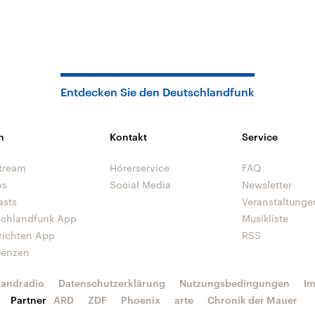
Entdecken Sie den Deutschlandfunk
n
Kontakt
Service
tream
Hörerservice
FAQ
os
Social Media
Newsletter
asts
Veranstaltunge
schlandfunk App
Musikliste
richten App
RSS
uenzen
landradio
Datenschutzerklärung
Nutzungsbedingungen
I
Partner
ARD
ZDF
Phoenix
arte
Chronik der Mauer