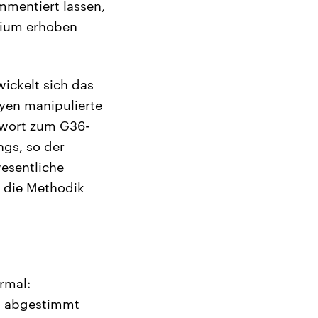
mmentiert lassen,
rium erhoben
ickelt sich das
eyen manipulierte
orwort zum G36-
ngs, so der
wesentliche
t die Methodik
rmal:
en abgestimmt