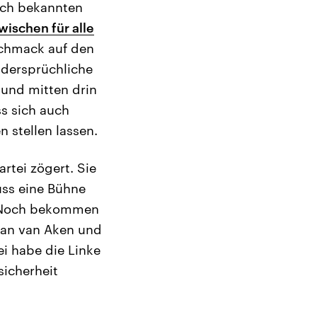
lich bekannten
wischen für alle
schmack auf den
dersprüchliche
 und mitten drin
s sich auch
stellen lassen.
rtei zögert. Sie
uss eine Bühne
. Noch bekommen
Jan van Aken und
ei habe die Linke
icherheit