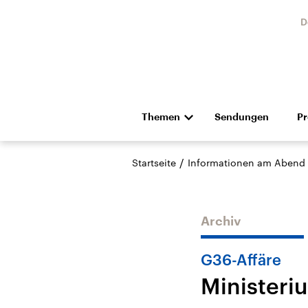
D
Themen
Sendungen
P
Die Nachrichten
Politik
/
Startseite
Informationen am Abend
Hörspiel und Feature
Musik
Archiv
G36-Affäre
Ministeri
Landtagswahl Sachsen-
USA
Anhalt 2026
Aktuel