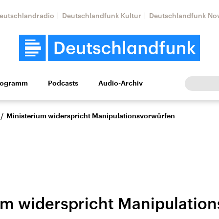
eutschlandradio
Deutschlandfunk Kultur
Deutschlandfunk No
rogramm
Podcasts
Audio-Archiv
Wirtschaft
Wissen
Kultur
Europa
Gesellschaf
/
Ministerium widerspricht Manipulationsvorwürfen
um widerspricht Manipulatio
Nahostkonflikt
Iran
le Beiträge,
Aktuelle Lage und
Aktuelle Lage und