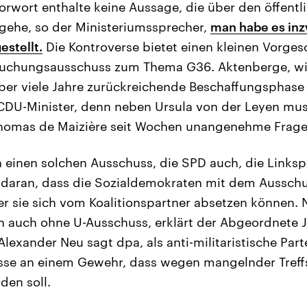
orwort enthalte keine Aussage, die über den öffent
gehe, so der Ministeriumssprecher,
man habe es inz
estellt.
Die Kontroverse bietet einen kleinen Vorge
uchungsausschuss zum Thema G36. Aktenberge, wi
ber viele Jahre zurückreichende Beschaffungsphase
CDU-Minister, denn neben Ursula von der Leyen mus
omas de Maizière seit Wochen unangenehme Fragen 
 einen solchen Ausschuss, die SPD auch, die Linkspa
e daran, dass die Sozialdemokraten mit dem Aussch
r sie sich vom Koalitionspartner absetzen können
en auch ohne U-Ausschuss, erklärt der Abgeordnete 
Alexander Neu sagt dpa, als anti-militaristische Part
sse an einem Gewehr, dass wegen mangelnder Treffs
den soll.