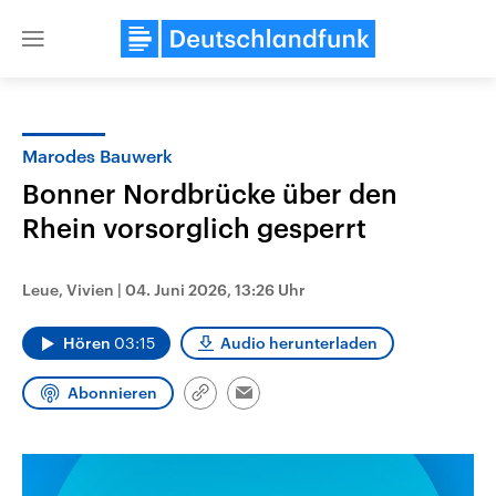
Close
menu
Marodes Bauwerk
Themen
Bonner Nordbrücke über den
Rhein vorsorglich gesperrt
Leue, Vivien
|
04. Juni 2026, 13:26 Uhr
Hören
03:15
Audio herunterladen
Landtagswahl Sachsen-Anhalt
USA
Abonnieren
Link
Email
2026
Aktuelle Beiträge, Analys
kopieren/teilen
Alle Informationen
Hintergründe
Sachsen-Anhalt wählt am 6.
Wirtschaftlich und militäri
September 2026 einen neuen
gehören die Vereinigten S
Landtag. Seit 2021 wird das
den mächtigsten Ländern 
Bundesland von einer Koalition aus
mit großem Einfluss auf d