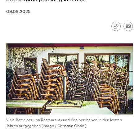
aktuelle Weltgeschehen.
Diese wird wie die Hisboll
Libanon vom Iran unterstüt
09.06.2025
Sendungen
Programm
Podcasts
Link
Emai
kopieren/te
Audio-Archiv
Viele Betreiber von Restaurants und Kneipen haben in den letzten
Jahren aufgegeben (imago / Christian Ohde )