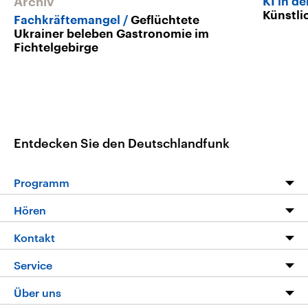
Archiv
KI in d
Künstli
Fachkräftemangel
Geflüchtete
Ukrainer beleben Gastronomie im
Fichtelgebirge
Entdecken Sie den Deutschlandfunk
Programm
Programm
Hören
Alle Sendungen
Livestream
Kontakt
Die Nachrichten
Audios
Hörerservice
Service
Nachrichtenleicht
Podcasts
Social Media
FAQ
Über uns
Neue Beiträge auf dlf.de
Deutschlandfunk App