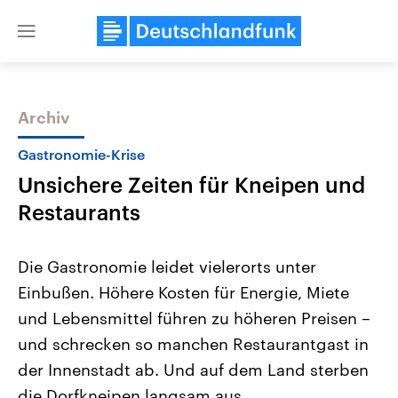
Close
menu
Archiv
Themen
Gastronomie-Krise
Unsichere Zeiten für Kneipen und
Restaurants
Die Gastronomie leidet vielerorts unter
Einbußen. Höhere Kosten für Energie, Miete
USA
Nahostkonflikt
und Lebensmittel führen zu höheren Preisen –
Aktuelle Beiträge, Analysen und
Aktuelle Lage und Hinter
Der Überfall der palästine
Hintergründe
und schrecken so manchen Restaurantgast in
Wirtschaftlich und militärisch
Terrororganisation Hamas
gehören die Vereinigten Staaten zu
Oktober 2023 auf Israel ha
der Innenstadt ab. Und auf dem Land sterben
den mächtigsten Ländern der Erde,
Region wieder die Gewalt 
die Dorfkneipen langsam aus.
mit großem Einfluss auf das
Israel möchte die Hamas z