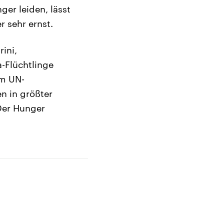
ger leiden, lässt
r sehr ernst.
ini,
a-Flüchtlinge
om UN-
n in größter
Der Hunger