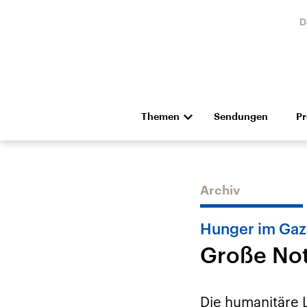
D
Themen
Sendungen
P
Die Nachrichten
Politik
Hörspiel und Feature
Musik
Archiv
Hunger im Gaz
Große Not
Landtagswahl Sachsen-
USA
Anhalt 2026
Aktuel
Die humanitäre L