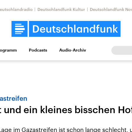
eutschlandradio
Deutschlandfunk Kultur
Deutschlandfunk No
rogramm
Podcasts
Audio-Archiv
Wirtschaft
Wissen
Kultur
Europa
Gesellschaf
astreifen
 und ein kleines bisschen Ho
Nahostkonflikt
Iran
le Beiträge,
Aktuelle Lage und
Aktuelle Lage und
age im Gazastreifen ist schon lange schlecht, 