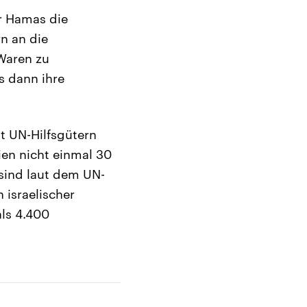
er Hamas die
rn an die
 Waren zu
s dann ihre
it UN-Hilfsgütern
ien nicht einmal 30
sind laut dem UN-
 israelischer
als 4.400