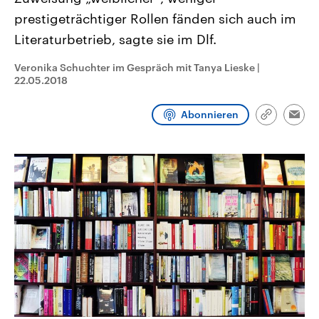
aktuelle Weltgeschehen.
Diese wird wie die Hisboll
prestigeträchtiger Rollen fänden sich auch im
Libanon vom Iran unterstüt
Literaturbetrieb, sagte sie im Dlf.
Sendungen
Programm
Podcasts
Veronika Schuchter im Gespräch mit Tanya Lieske
|
Audio-Archiv
22.05.2018
Abonnieren
Link
Emai
kopieren/te