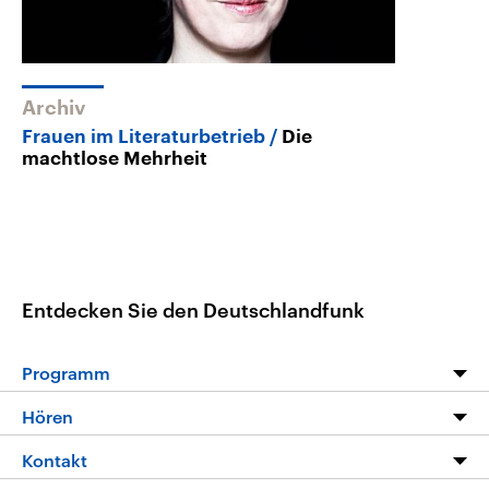
Archiv
Frauen im Literaturbetrieb
Die
machtlose Mehrheit
Entdecken Sie den Deutschlandfunk
Programm
Programm
Hören
Alle Sendungen
Livestream
Kontakt
Die Nachrichten
Audios