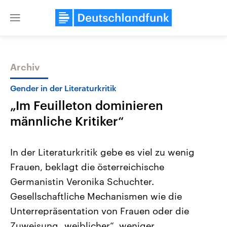
Close
menu
Archiv
Themen
Gender in der Literaturkritik
„Im Feuilleton dominieren
männliche Kritiker“
In der Literaturkritik gebe es viel zu wenig
Frauen, beklagt die österreichische
USA
Nahostkonflikt
Germanistin Veronika Schuchter.
Aktuelle Beiträge, Analysen und
Aktuelle Lage und Hinter
Der Überfall der palästine
Hintergründe
Gesellschaftliche Mechanismen wie die
Wirtschaftlich und militärisch
Terrororganisation Hamas
gehören die Vereinigten Staaten zu
Oktober 2023 auf Israel ha
Unterrepräsentation von Frauen oder die
den mächtigsten Ländern der Erde,
Region wieder die Gewalt 
Zuweisung „weiblicher“, weniger
mit großem Einfluss auf das
Israel möchte die Hamas z