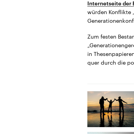
Internetseite der 
würden Konflikte 
Generationenkonfl
Zum festen Bestan
„Generationengere
in Thesenpapieren
quer durch die pol