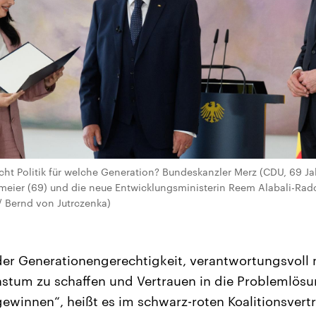
 Politik für welche Generation? Bundeskanzler Merz (CDU, 69 Jahre 
eier (69) und die neue Entwicklungsministerin Reem Alabali-Rado
 / Bernd von Jutrczenka)
 der Generationengerechtigkeit, verantwortungsvoll
tum zu schaffen und Vertrauen in die Problemlös
ewinnen“, heißt es im schwarz-roten Koalitionsvert