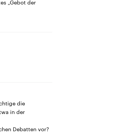
tes „Gebot der
chtige die
twa in der
schen Debatten vor?