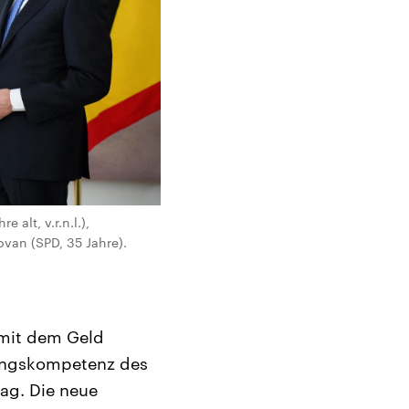
alt, v.r.n.l.),
van (SPD, 35 Jahre).
 mit dem Geld
ungskompetenz des
rag. Die neue