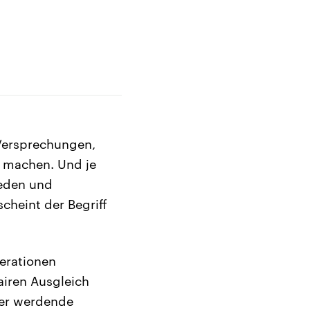
 Versprechungen,
u machen. Und je
reden und
heint der Begriff
nerationen
airen Ausgleich
ter werdende