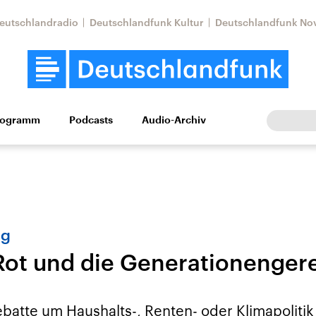
eutschlandradio
Deutschlandfunk Kultur
Deutschlandfunk No
rogramm
Podcasts
Audio-Archiv
Wirtschaft
Wissen
Kultur
Europa
Gesellschaf
ng
ot und die Generationengere
Nahostkonflikt
Iran
le Beiträge,
Aktuelle Lage und
Aktuelle Lage und
batte um Haushalts-, Renten- oder Klimapolitik 