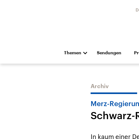
D
Themen
Sendungen
P
Die Nachrichten
Politik
Hörspiel und Feature
Musik
Archiv
Merz-Regieru
Schwarz-R
Landtagswahl Sachsen-
USA
Anhalt 2026
Aktuel
In kaum einer De