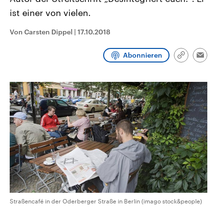
CDU, SPD und FDP regiert.-
aktuelle Weltgeschehen.
ist einer von vielen.
Umfragen, Prognosen,
Wahlprogramme, aktuelle Berichte
Sendungen
Programm
Podcasts
und Hintergründe zu den Parteien
Von Carsten Dippel
|
17.10.2018
und Kandidaten der anstehenden
Wahl.
Audio-Archiv
Abonnieren
Link
Emai
kopieren/te
Straßencafé in der Oderberger Straße in Berlin (imago stock&people)