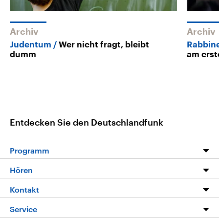
Archiv
Archiv
Judentum
Wer nicht fragt, bleibt
Rabbine
dumm
am erst
Entdecken Sie den Deutschlandfunk
Programm
Programm
Hören
Alle Sendungen
Livestream
Kontakt
Die Nachrichten
Audios
Hörerservice
Service
Nachrichtenleicht
Podcasts