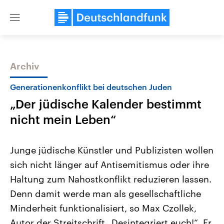
Close
menu
Archiv
Themen
Generationenkonflikt bei deutschen Juden
„Der jüdische Kalender bestimmt
nicht mein Leben“
Junge jüdische Künstler und Publizisten wollen
sich nicht länger auf Antisemitismus oder ihre
Landtagswahl Sachsen-Anhalt
USA
Haltung zum Nahostkonflikt reduzieren lassen.
2026
Aktuelle Beiträge, Analys
Alle Informationen
Hintergründe
Denn damit werde man als gesellschaftliche
Sachsen-Anhalt wählt am 6.
Wirtschaftlich und militäri
September 2026 einen neuen
gehören die Vereinigten S
Minderheit funktionalisiert, so Max Czollek,
Landtag. Seit 2021 wird das
den mächtigsten Ländern 
Autor der Streitschrift „Desintegriert euch!“. Er
Bundesland von einer Koalition aus
mit großem Einfluss auf d