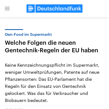
Close
menu
Gen-Food im Supermarkt
Themen
Welche Folgen die neuen
Gentechnik-Regeln der EU haben
Keine Kennzeichnungspflicht im Supermarkt,
weniger Umweltprüfungen, Patente auf neue
Pflanzensorten: Das EU-Parlament hat die
Landtagswahl Sachsen-Anhalt
USA
Regeln für den Einsatz von Gentechnik
2026
Aktuelle Beiträge, Analys
gelockert. Was das für Verbraucher und
Alle Informationen
Hintergründe
Sachsen-Anhalt wählt am 6.
Wirtschaftlich und militäri
Biobauern bedeutet.
September 2026 einen neuen
gehören die Vereinigten S
Landtag. Seit 2021 wird das
den mächtigsten Ländern 
Bundesland von einer Koalition aus
mit großem Einfluss auf d