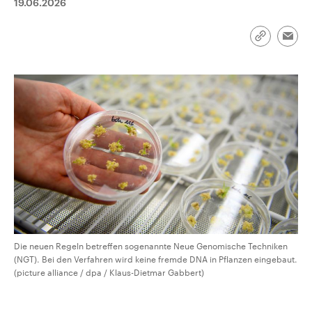
19.06.2026
CDU, SPD und FDP regiert.-
aktuelle Weltgeschehen.
Umfragen, Prognosen,
Wahlprogramme, aktuelle Berichte
Sendungen
Programm
Podcasts
Link
und Hintergründe zu den Parteien
Emai
kopieren/te
und Kandidaten der anstehenden
Wahl.
Audio-Archiv
Die neuen Regeln betreffen sogenannte Neue Genomische Techniken
(NGT). Bei den Verfahren wird keine fremde DNA in Pflanzen eingebaut.
(picture alliance / dpa / Klaus-Dietmar Gabbert)