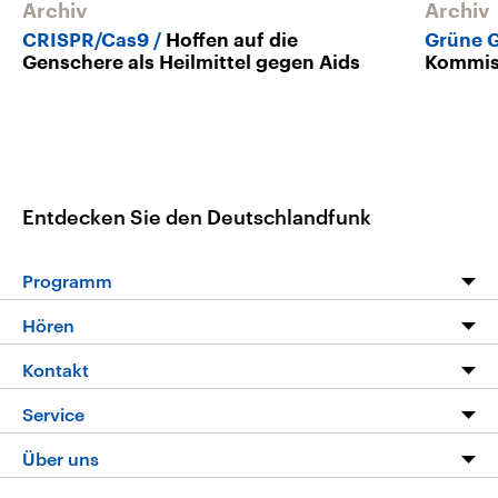
Archiv
Archiv
CRISPR/Cas9
Hoffen auf die
Grüne 
Genschere als Heilmittel gegen Aids
Kommiss
Entdecken Sie den Deutschlandfunk
Programm
Programm
Hören
Alle Sendungen
Livestream
Kontakt
Die Nachrichten
Audios
Hörerservice
Service
Nachrichtenleicht
Podcasts
Social Media
FAQ
Über uns
Neue Beiträge auf dlf.de
Deutschlandfunk App
Newsletter
Deutschlandradio
Themen-Schwerpunkte