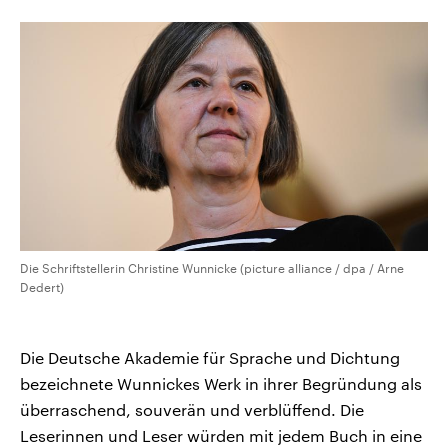
CDU, SPD und FDP regiert.-
aktuelle Weltgeschehen.
Umfragen, Prognosen,
Wahlprogramme, aktuelle Berichte
Sendungen
Programm
Podcasts
und Hintergründe zu den Parteien
und Kandidaten der anstehenden
Wahl.
Audio-Archiv
Die Schriftstellerin Christine Wunnicke (picture alliance / dpa / Arne
Dedert)
Die Deutsche Akademie für Sprache und Dichtung
bezeichnete Wunnickes Werk in ihrer Begründung als
überraschend, souverän und verblüffend. Die
Leserinnen und Leser würden mit jedem Buch in eine