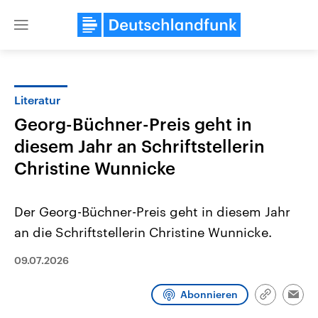
Close
menu
Literatur
Themen
Georg-Büchner-Preis geht in
diesem Jahr an Schriftstellerin
Christine Wunnicke
Der Georg-Büchner-Preis geht in diesem Jahr
an die Schriftstellerin Christine Wunnicke.
Landtagswahl Sachsen-Anhalt
USA
2026
09.07.2026
Aktuelle Beiträge, Analys
Alle Informationen
Hintergründe
Sachsen-Anhalt wählt am 6.
Wirtschaftlich und militäri
September 2026 einen neuen
gehören die Vereinigten S
Abonnieren
Link
Emai
Landtag. Seit 2021 wird das
den mächtigsten Ländern 
kopieren/te
Bundesland von einer Koalition aus
mit großem Einfluss auf d