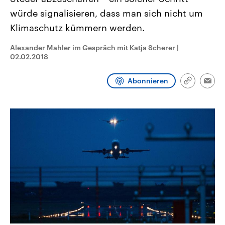
CDU, SPD und FDP regiert.-
aktuelle Weltgeschehen.
würde signalisieren, dass man sich nicht um
Umfragen, Prognosen,
Wahlprogramme, aktuelle Berichte
Klimaschutz kümmern werden.
Sendungen
Programm
Podcasts
und Hintergründe zu den Parteien
und Kandidaten der anstehenden
Wahl.
Alexander Mahler im Gespräch mit Katja Scherer
|
Audio-Archiv
02.02.2018
Abonnieren
Link
Emai
kopieren/te