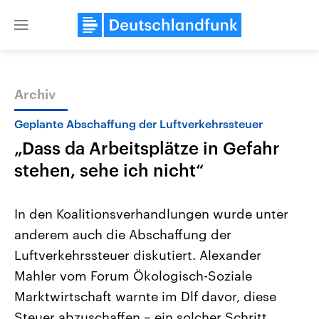
Close
menu
Archiv
Themen
Geplante Abschaffung der Luftverkehrssteuer
„Dass da Arbeitsplätze in Gefahr
stehen, sehe ich nicht“
In den Koalitionsverhandlungen wurde unter
anderem auch die Abschaffung der
Landtagswahl Sachsen-Anhalt
USA
Luftverkehrssteuer diskutiert. Alexander
2026
Aktuelle Beiträge, Analys
Alle Informationen
Hintergründe
Mahler vom Forum Ökologisch-Soziale
Sachsen-Anhalt wählt am 6.
Wirtschaftlich und militäri
September 2026 einen neuen
gehören die Vereinigten S
Marktwirtschaft warnte im Dlf davor, diese
Landtag. Seit 2021 wird das
den mächtigsten Ländern 
Steuer abzuschaffen – ein solcher Schritt
Bundesland von einer Koalition aus
mit großem Einfluss auf d