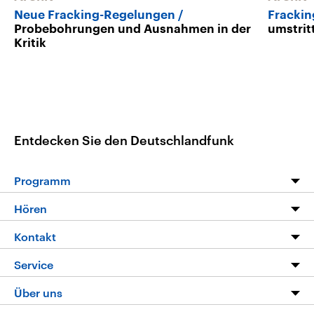
Neue Fracking-Regelungen
Frackin
Probebohrungen und Ausnahmen in der
umstrit
Kritik
Entdecken Sie den Deutschlandfunk
Programm
Programm
Hören
Alle Sendungen
Livestream
Kontakt
Die Nachrichten
Audios
Hörerservice
Service
Nachrichtenleicht
Podcasts
Social Media
FAQ
Über uns
Neue Beiträge auf dlf.de
Deutschlandfunk App
Newsletter