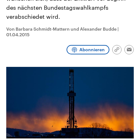
CDU, SPD und FDP regiert.-
aktuelle Weltgeschehen.
des nächsten Bundestagswahlkampfs
Umfragen, Prognosen,
Wahlprogramme, aktuelle Berichte
verabschiedet wird.
Sendungen
Programm
Podcasts
und Hintergründe zu den Parteien
und Kandidaten der anstehenden
Wahl.
Von Barbara Schmidt-Mattern und Alexander Budde
|
01.04.2015
Audio-Archiv
Abonnieren
Link
Emai
kopieren/te