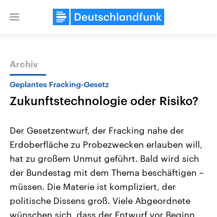
Close
menu
Archiv
Themen
Geplantes Fracking-Gesetz
Zukunftstechnologie oder Risiko?
Der Gesetzentwurf, der Fracking nahe der
Erdoberfläche zu Probezwecken erlauben will,
hat zu großem Unmut geführt. Bald wird sich
Landtagswahl Sachsen-Anhalt
USA
der Bundestag mit dem Thema beschäftigen –
2026
Aktuelle Beiträge, Analys
Alle Informationen
müssen. Die Materie ist kompliziert, der
Hintergründe
Sachsen-Anhalt wählt am 6.
Wirtschaftlich und militäri
politische Dissens groß. Viele Abgeordnete
September 2026 einen neuen
gehören die Vereinigten S
Landtag. Seit 2021 wird das
den mächtigsten Ländern 
wünschen sich, dass der Entwurf vor Beginn
Bundesland von einer Koalition aus
mit großem Einfluss auf d