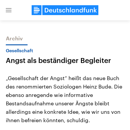
Close
menu
Archiv
Themen
Gesellschaft
Angst als beständiger Begleiter
„Gesellschaft der Angst“ heißt das neue Buch
des renommierten Soziologen Heinz Bude. Die
ebenso anregende wie informative
Landtagswahl Sachsen-Anhalt
USA
Bestandsaufnahme unserer Ängste bleibt
2026
Aktuelle Beiträge, Analys
Alle Informationen
allerdings eine konkrete Idee, wie wir uns von
Hintergründe
Sachsen-Anhalt wählt am 6.
Wirtschaftlich und militäri
ihnen befreien könnten, schuldig.
September 2026 einen neuen
gehören die Vereinigten S
Landtag. Seit 2021 wird das
den mächtigsten Ländern 
Bundesland von einer Koalition aus
mit großem Einfluss auf d