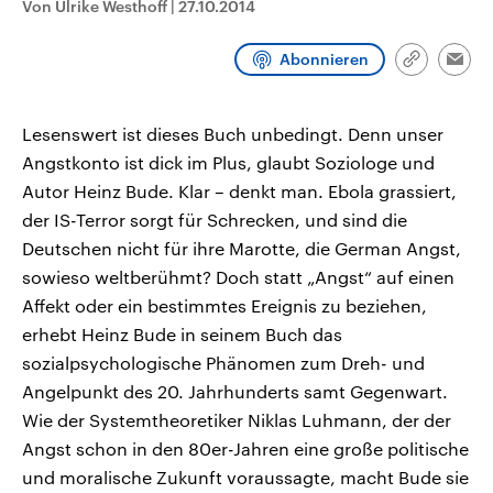
Von Ulrike Westhoff
|
27.10.2014
CDU, SPD und FDP regiert.-
aktuelle Weltgeschehen.
Umfragen, Prognosen,
Wahlprogramme, aktuelle Berichte
Abonnieren
Sendungen
Programm
Podcasts
und Hintergründe zu den Parteien
Link
Emai
und Kandidaten der anstehenden
kopieren/te
Wahl.
Audio-Archiv
Lesenswert ist dieses Buch unbedingt. Denn unser
Angstkonto ist dick im Plus, glaubt Soziologe und
Autor Heinz Bude. Klar – denkt man. Ebola grassiert,
der IS-Terror sorgt für Schrecken, und sind die
Deutschen nicht für ihre Marotte, die German Angst,
sowieso weltberühmt? Doch statt „Angst“ auf einen
Affekt oder ein bestimmtes Ereignis zu beziehen,
erhebt Heinz Bude in seinem Buch das
sozialpsychologische Phänomen zum Dreh- und
Angelpunkt des 20. Jahrhunderts samt Gegenwart.
Wie der Systemtheoretiker Niklas Luhmann, der der
Angst schon in den 80er-Jahren eine große politische
und moralische Zukunft voraussagte, macht Bude sie