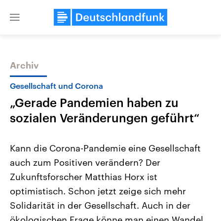
Close
menu
Archiv
Themen
Gesellschaft und Corona
„Gerade Pandemien haben zu
sozialen Veränderungen geführt“
Kann die Corona-Pandemie eine Gesellschaft
auch zum Positiven verändern? Der
Landtagswahl Sachsen-Anhalt
USA
Zukunftsforscher Matthias Horx ist
2026
Aktuelle Beiträge, Analys
Alle Informationen
Hintergründe
optimistisch. Schon jetzt zeige sich mehr
Sachsen-Anhalt wählt am 6.
Wirtschaftlich und militäri
September 2026 einen neuen
gehören die Vereinigten S
Solidarität in der Gesellschaft. Auch in der
Landtag. Seit 2021 wird das
den mächtigsten Ländern 
ökologischen Frage könne man einen Wandel
Bundesland von einer Koalition aus
mit großem Einfluss auf d