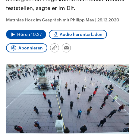
CDU, SPD und FDP regiert.-
aktuelle Weltgeschehen.
feststellen, sagte er im Dlf.
Umfragen, Prognosen,
Wahlprogramme, aktuelle Berichte
Sendungen
Programm
Podcasts
und Hintergründe zu den Parteien
Matthias Horx im Gespräch mit Philipp May
|
29.12.2020
und Kandidaten der anstehenden
Wahl.
Audio-Archiv
Hören
10:27
Audio herunterladen
Abonnieren
Link
Email
kopieren/teilen