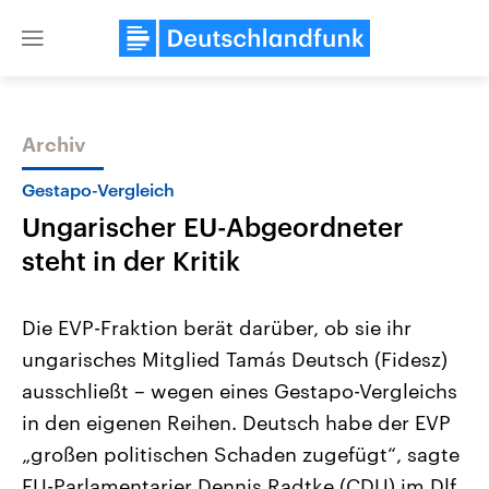
Close
menu
Archiv
Themen
Gestapo-Vergleich
Ungarischer EU-Abgeordneter
steht in der Kritik
Die EVP-Fraktion berät darüber, ob sie ihr
ungarisches Mitglied Tamás Deutsch (Fidesz)
Landtagswahl Sachsen-Anhalt
USA
ausschließt – wegen eines Gestapo-Vergleichs
2026
Aktuelle Beiträge, Analys
Alle Informationen
Hintergründe
in den eigenen Reihen. Deutsch habe der EVP
Sachsen-Anhalt wählt am 6.
Wirtschaftlich und militäri
September 2026 einen neuen
gehören die Vereinigten S
„großen politischen Schaden zugefügt“, sagte
Landtag. Seit 2021 wird das
den mächtigsten Ländern 
EU-Parlamentarier Dennis Radtke (CDU) im Dlf
Bundesland von einer Koalition aus
mit großem Einfluss auf d