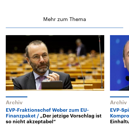
Mehr zum Thema
Archiv
Archiv
EVP-Fraktionschef Weber zum EU-
EVP-Spi
Finanzpaket
„Der jetzige Vorschlag ist
Kompro
so nicht akzeptabel“
Einhalt