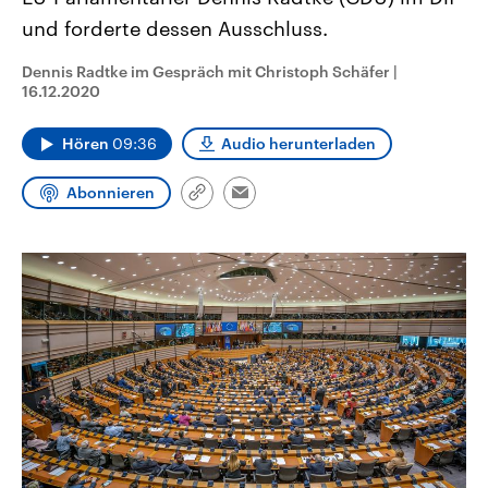
CDU, SPD und FDP regiert.-
aktuelle Weltgeschehen.
und forderte dessen Ausschluss.
Umfragen, Prognosen,
Wahlprogramme, aktuelle Berichte
Sendungen
Programm
Podcasts
und Hintergründe zu den Parteien
Dennis Radtke im Gespräch mit Christoph Schäfer
|
und Kandidaten der anstehenden
16.12.2020
Wahl.
Audio-Archiv
Hören
09:36
Audio herunterladen
Abonnieren
Link
Email
kopieren/teilen