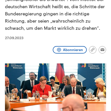
CDU, SPD und FDP regiert.-
aktuelle Weltgeschehen.
deutschen Wirtschaft heißt es, die Schritte der
Umfragen, Prognosen,
Wahlprogramme, aktuelle Berichte
Bundesregierung gingen in die richtige
Sendungen
Programm
Podcasts
und Hintergründe zu den Parteien
und Kandidaten der anstehenden
Richtung, aber seien „wahrscheinlich zu
Wahl.
schwach, um den Markt wirklich zu drehen“.
Audio-Archiv
27.09.2023
Abonnieren
Link
Emai
kopieren/te