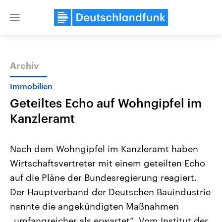
Close
menu
Archiv
Themen
Immobilien
Geteiltes Echo auf Wohngipfel im
Kanzleramt
Nach dem Wohngipfel im Kanzleramt haben
Wirtschaftsvertreter mit einem geteilten Echo
Landtagswahl Sachsen-Anhalt
USA
auf die Pläne der Bundesregierung reagiert.
2026
Aktuelle Beiträge, Analys
Alle Informationen
Hintergründe
Der Hauptverband der Deutschen Bauindustrie
Sachsen-Anhalt wählt am 6.
Wirtschaftlich und militäri
September 2026 einen neuen
gehören die Vereinigten S
nannte die angekündigten Maßnahmen
Landtag. Seit 2021 wird das
den mächtigsten Ländern 
„umfangreicher als erwartet“. Vom Institut der
Bundesland von einer Koalition aus
mit großem Einfluss auf d