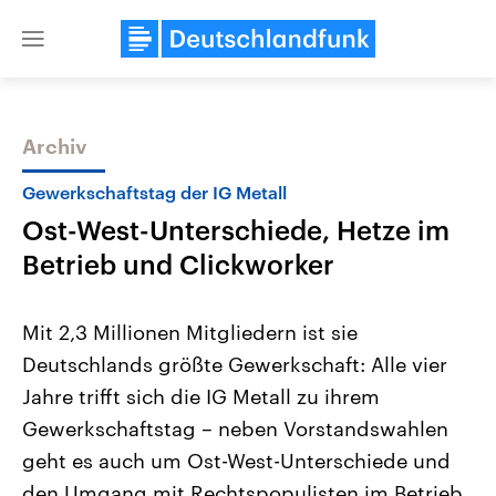
Close
menu
Archiv
Themen
Gewerkschaftstag der IG Metall
Ost-West-Unterschiede, Hetze im
Betrieb und Clickworker
Mit 2,3 Millionen Mitgliedern ist sie
Deutschlands größte Gewerkschaft: Alle vier
Landtagswahl Sachsen-Anhalt
USA
Jahre trifft sich die IG Metall zu ihrem
2026
Aktuelle Beiträge, Analys
Alle Informationen
Hintergründe
Gewerkschaftstag – neben Vorstandswahlen
Sachsen-Anhalt wählt am 6.
Wirtschaftlich und militäri
September 2026 einen neuen
gehören die Vereinigten S
geht es auch um Ost-West-Unterschiede und
Landtag. Seit 2021 wird das
den mächtigsten Ländern 
den Umgang mit Rechtspopulisten im Betrieb.
Bundesland von einer Koalition aus
mit großem Einfluss auf d