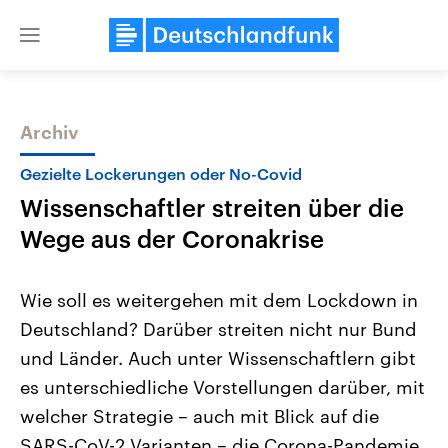
Close
menu
Archiv
Themen
Gezielte Lockerungen oder No-Covid
Wissenschaftler streiten über die
Wege aus der Coronakrise
Wie soll es weitergehen mit dem Lockdown in
Deutschland? Darüber streiten nicht nur Bund
Landtagswahl Sachsen-Anhalt
USA
und Länder. Auch unter Wissenschaftlern gibt
2026
Aktuelle Beiträge, Analys
Alle Informationen
Hintergründe
es unterschiedliche Vorstellungen darüber, mit
Sachsen-Anhalt wählt am 6.
Wirtschaftlich und militäri
September 2026 einen neuen
gehören die Vereinigten S
welcher Strategie – auch mit Blick auf die
Landtag. Seit 2021 wird das
den mächtigsten Ländern 
SARS-CoV-2 Varianten – die Corona-Pandemie
Bundesland von einer Koalition aus
mit großem Einfluss auf d