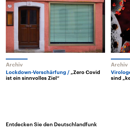
Archiv
Archiv
Lockdown-Verschärfung
„Zero Covid
Virolog
ist ein sinnvolles Ziel“
sind „k
Entdecken Sie den Deutschlandfunk