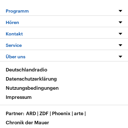
Programm
Programm
Hören
Alle Sendungen
Livestream
Kontakt
Die Nachrichten
Audios
Hörerservice
Service
Nachrichtenleicht
Podcasts
Social Media
FAQ
Über uns
Neue Beiträge auf dlf.de
Deutschlandfunk App
Newsletter
Deutschlandradio
Themen-Schwerpunkte
Nachrichten App
Deutschlandradio
Veranstaltungen
Presse
Frequenzen
Datenschutzerklärung
Musikliste
Ausbildung und Karriere
Nutzungsbedingungen
RSS
Transparenz
Impressum
Korrekturen
Barrierefreiheit
Partner
ARD
|
ZDF
|
Phoenix
|
arte
|
Chronik der Mauer