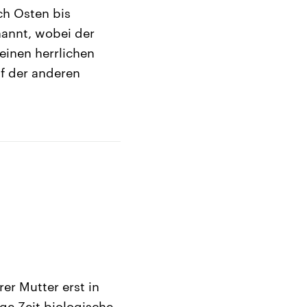
ch Osten bis
nannt, wobei der
inen herrlichen
f der anderen
er Mutter erst in
ge Zeit biologische