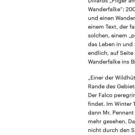
Dillards „Pilger a
Wanderfalke“: 200
und einen Wanderf
einem Text, der f
solchen, einem „p
das Leben in und 
endlich, auf Seite
Wanderfalke ins Bi
„Einer der Wildhü
Rande des Gebiete
Der Falco peregrin
findet. Im Winter
dann Mr. Pennant 
mehr gesehen. Da
nicht durch den S