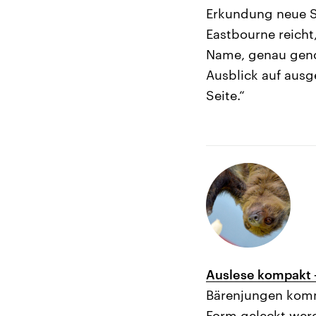
Erkundung neue S
Eastbourne reicht
Name, genau geno
Ausblick auf ausg
Seite.“
Auslese kompakt 
Bärenjungen komme
Form geleckt werd