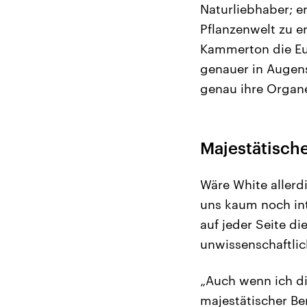
Naturliebhaber; e
Pflanzenwelt zu e
Kammerton die Eul
genauer in Augens
genau ihre Organe
Majestätisch
Wäre White allerd
uns kaum noch int
auf jeder Seite di
unwissenschaftlic
„Auch wenn ich di
majestätischer Be