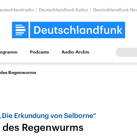
eutschlandradio
Deutschlandfunk Kultur
Deutschlandfunk No
rogramm
Podcasts
Audio-Archiv
Wirtschaft
Wissen
Kultur
Europa
Gesellschaf
 des Regenwurms
 „Die Erkundung von Selborne“
s des Regenwurms
Nahostkonflikt
Iran
le Beiträge,
Aktuelle Lage und
Aktuelle Lage und