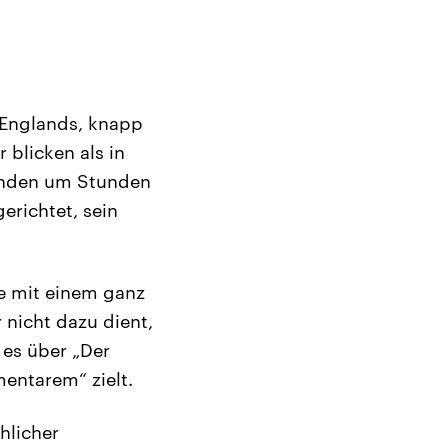
n Englands, knapp
 blicken als in
tunden um Stunden
erichtet, sein
te mit einem ganz
 nicht dazu dient,
 es über „Der
entarem“ zielt.
chlicher