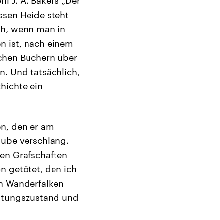
hl J. A. Bakers „Der
ssen Heide steht
ch, wenn man in
en ist, nach einem
schen Büchern über
. Und tatsächlich,
chichte ein
en, den er am
aube verschlang.
hen Grafschaften
n getötet, den ich
en Wanderfalken
ltungszustand und