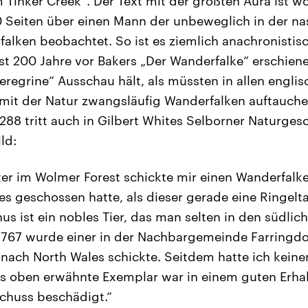
m Tinker Creek“. Der Text mit der größten Aura ist wo
 Seiten über einen Mann der unbeweglich in der na
alken beobachtet. So ist es ziemlich anachronistis
ast 200 Jahre vor Bakers „Der Wanderfalke“ erschien
eregrine“ Ausschau hält, als müssten in allen engli
mit der Natur zwangsläufig Wanderfalken auftauchen
 288 tritt auch in Gilbert Whites Selborner Naturges
ld:
ter im Wolmer Forest schickte mir einen Wanderfalk
s geschossen hatte, als dieser gerade eine Ringelt
us ist ein nobles Tier, das man selten in den südlic
 1767 wurde einer in der Nachbargemeinde Farringdo
nach North Wales schickte. Seitdem hatte ich kein
s oben erwähnte Exemplar war in einem guten Erha
chuss beschädigt.“