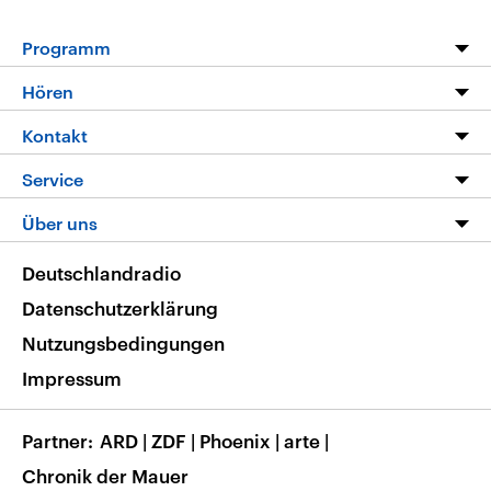
Programm
Programm
Hören
Alle Sendungen
Livestream
Kontakt
Die Nachrichten
Audios
Hörerservice
Service
Nachrichtenleicht
Podcasts
Social Media
FAQ
Über uns
Neue Beiträge auf dlf.de
Deutschlandfunk App
Newsletter
Deutschlandradio
Themen-Schwerpunkte
Nachrichten App
Deutschlandradio
Veranstaltungen
Presse
Frequenzen
Datenschutzerklärung
Musikliste
Ausbildung und Karriere
Nutzungsbedingungen
RSS
Transparenz
Impressum
Korrekturen
Barrierefreiheit
Partner
ARD
|
ZDF
|
Phoenix
|
arte
|
Chronik der Mauer