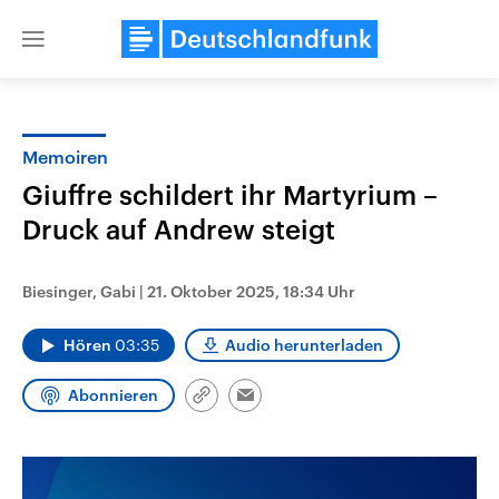
Close
menu
Memoiren
Themen
Giuffre schildert ihr Martyrium –
Druck auf Andrew steigt
Biesinger, Gabi
|
21. Oktober 2025, 18:34 Uhr
Hören
03:35
Audio herunterladen
Landtagswahl Sachsen-Anhalt
USA
Abonnieren
Link
Email
2026
Aktuelle Beiträge, Analys
kopieren/teilen
Alle Informationen
Hintergründe
Sachsen-Anhalt wählt am 6.
Wirtschaftlich und militäri
September 2026 einen neuen
gehören die Vereinigten S
Landtag. Seit 2021 wird das
den mächtigsten Ländern 
Bundesland von einer Koalition aus
mit großem Einfluss auf d