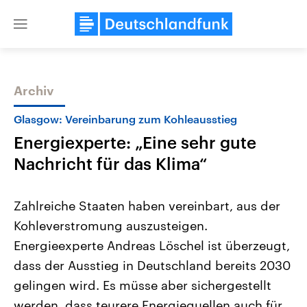
Close
menu
Archiv
Themen
Glasgow: Vereinbarung zum Kohleausstieg
Energiexperte: „Eine sehr gute
Nachricht für das Klima“
Zahlreiche Staaten haben vereinbart, aus der
Kohleverstromung auszusteigen.
Landtagswahl Sachsen-Anhalt
USA
Energieexperte Andreas Löschel ist überzeugt,
2026
Aktuelle Beiträge, Analys
Alle Informationen
Hintergründe
dass der Ausstieg in Deutschland bereits 2030
Sachsen-Anhalt wählt am 6.
Wirtschaftlich und militäri
September 2026 einen neuen
gehören die Vereinigten S
gelingen wird. Es müsse aber sichergestellt
Landtag. Seit 2021 wird das
den mächtigsten Ländern 
werden, dass teurere Energiequellen auch für
Bundesland von einer Koalition aus
mit großem Einfluss auf d