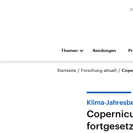
D
Themen
Sendungen
P
Die Nachrichten
Politik
/
/
Startseite
Forschung aktuell
Coper
Hörspiel und Feature
Musik
Klima-Jahresbe
Copernicu
fortgesetz
Landtagswahl Sachsen-
USA
Anhalt 2026
Aktuel