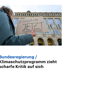
Bundesregierung
Global Tipping
Klimaschutzprogramm zieht
2025
Erster 
scharfe Kritik auf sich
überschritten