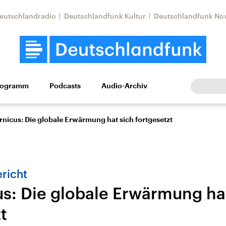
eutschlandradio
Deutschlandfunk Kultur
Deutschlandfunk No
rogramm
Podcasts
Audio-Archiv
Wirtschaft
Wissen
Kultur
Europa
Gesellschaf
nicus: Die globale Erwärmung hat sich fortgesetzt
richt
s: Die globale Erwärmung ha
t
Nahostkonflikt
Iran
le Beiträge,
Aktuelle Lage und
Aktuelle Lage und