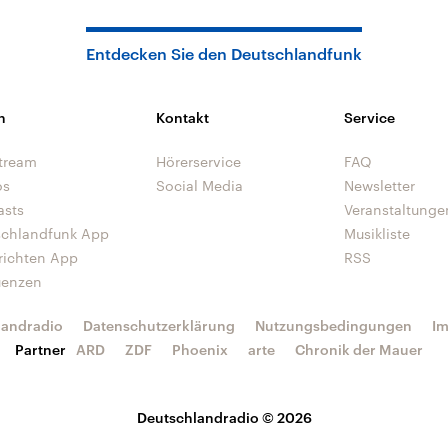
Entdecken Sie den Deutschlandfunk
n
Kontakt
Service
tream
Hörerservice
FAQ
os
Social Media
Newsletter
asts
Veranstaltunge
schlandfunk App
Musikliste
richten App
RSS
uenzen
landradio
Datenschutzerklärung
Nutzungsbedingungen
I
Partner
ARD
ZDF
Phoenix
arte
Chronik der Mauer
Deutschlandradio © 2026