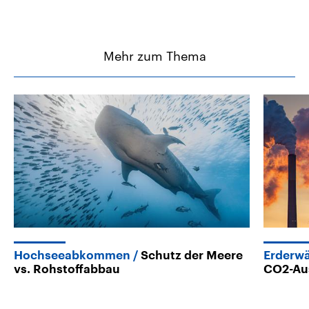
Mehr zum Thema
Hochseeabkommen
Schutz der Meere
Erderw
vs. Rohstoffabbau
CO2-Aus