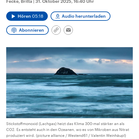
Fecke, Britta
|
31. Oktober 2025, 16:40 Uhr
CDU, SPD und FDP regiert.-
aktuelle Weltgeschehen.
Umfragen, Prognosen,
Wahlprogramme, aktuelle Berichte
Hören
05:18
Audio herunterladen
Sendungen
Programm
Podcasts
und Hintergründe zu den Parteien
und Kandidaten der anstehenden
Wahl.
Abonnieren
Link
Email
Audio-Archiv
kopieren/teilen
Stickstoffmonoxid (Lachgas) heizt das Klima 300-mal stärker an als
CO2. Es entsteht auch in den Ozeanen, wo es von Mikroben aus Nitrat
produziert wird. (picture alliance / Westend61 / Valentin Weinhäupl)