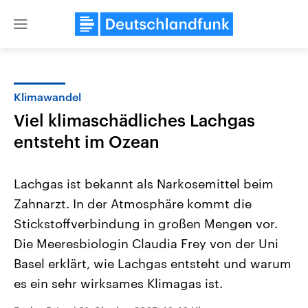
Close
menu
Klimawandel
Themen
Viel klimaschädliches Lachgas
entsteht im Ozean
Lachgas ist bekannt als Narkosemittel beim
Zahnarzt. In der Atmosphäre kommt die
Stickstoffverbindung in großen Mengen vor.
Landtagswahl Sachsen-Anhalt
USA
Die Meeresbiologin Claudia Frey von der Uni
2026
Aktuelle Beiträge, Analys
Basel erklärt, wie Lachgas entsteht und warum
Alle Informationen
Hintergründe
Sachsen-Anhalt wählt am 6.
Wirtschaftlich und militäri
es ein sehr wirksames Klimagas ist.
September 2026 einen neuen
gehören die Vereinigten S
Landtag. Seit 2021 wird das
den mächtigsten Ländern 
Bundesland von einer Koalition aus
mit großem Einfluss auf d