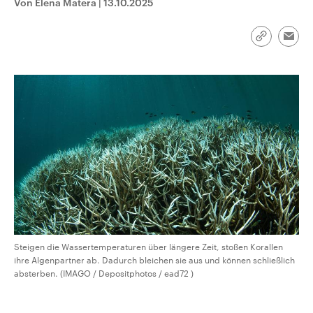
Von Elena Matera
|
13.10.2025
CDU, SPD und FDP regiert.-
aktuelle Weltgeschehen.
Umfragen, Prognosen,
Wahlprogramme, aktuelle Berichte
Sendungen
Programm
Podcasts
Link
und Hintergründe zu den Parteien
Emai
kopieren/te
und Kandidaten der anstehenden
Wahl.
Audio-Archiv
Steigen die Wassertemperaturen über längere Zeit, stoßen Korallen
ihre Algenpartner ab. Dadurch bleichen sie aus und können schließlich
absterben. (IMAGO / Depositphotos / ead72 )