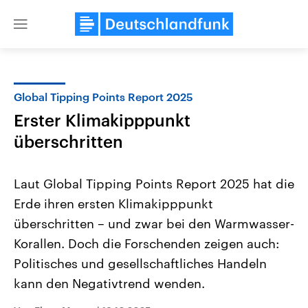
Close
menu
Global Tipping Points Report 2025
Themen
Erster Klimakipppunkt
überschritten
Laut Global Tipping Points Report 2025 hat die
Erde ihren ersten Klimakipppunkt
überschritten – und zwar bei den Warmwasser-
Landtagswahl Sachsen-Anhalt
USA
Korallen. Doch die Forschenden zeigen auch:
2026
Aktuelle Beiträge, Analys
Politisches und gesellschaftliches Handeln
Alle Informationen
Hintergründe
Sachsen-Anhalt wählt am 6.
Wirtschaftlich und militäri
kann den Negativtrend wenden.
September 2026 einen neuen
gehören die Vereinigten S
Landtag. Seit 2021 wird das
den mächtigsten Ländern 
Bundesland von einer Koalition aus
mit großem Einfluss auf d