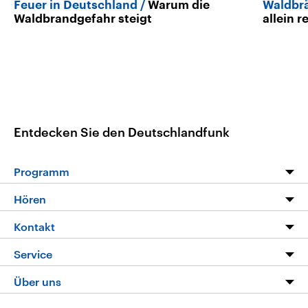
Feuer in Deutschland
Warum die
Waldbrä
Waldbrandgefahr steigt
allein r
Entdecken Sie den Deutschlandfunk
Programm
Programm
Hören
Alle Sendungen
Livestream
Kontakt
Die Nachrichten
Audios
Hörerservice
Service
Nachrichtenleicht
Podcasts
Social Media
FAQ
Über uns
Neue Beiträge auf dlf.de
Deutschlandfunk App
Newsletter
Deutschlandradio
Themen-Schwerpunkte