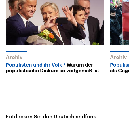
Archiv
Archiv
Populisten und ihr Volk
Warum der
Populi
populistische Diskurs so zeitgemäß ist
als Geg
Entdecken Sie den Deutschlandfunk