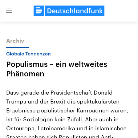
Close
menu
Archiv
Themen
Globale Tendenzen
Populismus – ein weltweites
Phänomen
Dass gerade die Präsidentschaft Donald
Trumps und der Brexit die spektakulärsten
Landtagswahl Sachsen-Anhalt
USA
Ergebnisse populistischer Kampagnen waren,
2026
Aktuelle Beiträge, Analys
Alle Informationen
Hintergründe
ist für Soziologen kein Zufall. Aber auch in
Sachsen-Anhalt wählt am 6.
Wirtschaftlich und militäri
September 2026 einen neuen
gehören die Vereinigten S
Osteuropa, Lateinamerika und in islamischen
Landtag. Seit 2021 wird das
den mächtigsten Ländern 
Staaten haben sich Populisten und Anti-
Bundesland von einer Koalition aus
mit großem Einfluss auf d