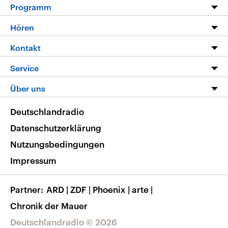
Programm
Programm
Hören
Alle Sendungen
Livestream
Kontakt
Die Nachrichten
Audios
Hörerservice
Service
Nachrichtenleicht
Podcasts
Social Media
FAQ
Über uns
Neue Beiträge auf dlf.de
Deutschlandfunk App
Newsletter
Deutschlandradio
Themen-Schwerpunkte
Nachrichten App
Deutschlandradio
Veranstaltungen
Presse
Frequenzen
Datenschutzerklärung
Musikliste
Ausbildung und Karriere
Nutzungsbedingungen
RSS
Transparenz
Impressum
Korrekturen
Barrierefreiheit
Partner
ARD
|
ZDF
|
Phoenix
|
arte
|
Chronik der Mauer
Deutschlandradio © 2026