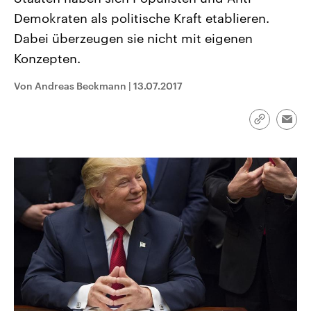
CDU, SPD und FDP regiert.-
aktuelle Weltgeschehen.
Demokraten als politische Kraft etablieren.
Umfragen, Prognosen,
Wahlprogramme, aktuelle Berichte
Dabei überzeugen sie nicht mit eigenen
Sendungen
Programm
Podcasts
und Hintergründe zu den Parteien
und Kandidaten der anstehenden
Konzepten.
Wahl.
Audio-Archiv
Von Andreas Beckmann
|
13.07.2017
Link
Emai
kopieren/te