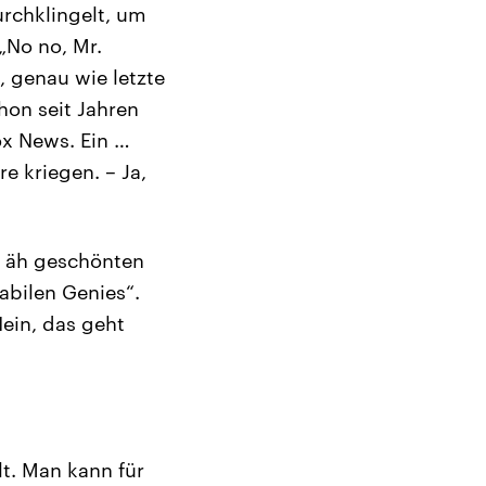
rchklingelt, um
„No no, Mr.
, genau wie letzte
hon seit Jahren
ox News. Ein …
e kriegen. – Ja,
n, äh geschönten
abilen Genies“.
ein, das geht
t. Man kann für