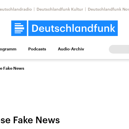
eutschlandradio
Deutschlandfunk Kultur
Deutschlandfunk No
rogramm
Podcasts
Audio-Archiv
Wirtschaft
Wissen
Kultur
Europa
Gesellschaf
se Fake News
se Fake News
Nahostkonflikt
Iran
le Beiträge,
Aktuelle Lage und
Aktuelle Lage und