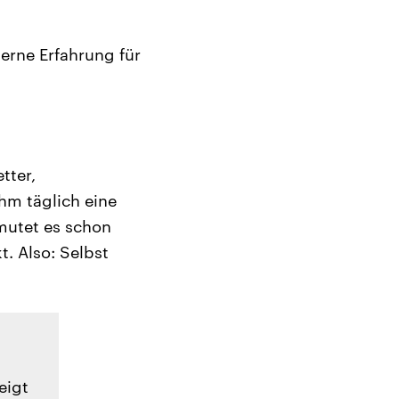
erne Erfahrung für
tter,
hm täglich eine
mutet es schon
. Also: Selbst
eigt