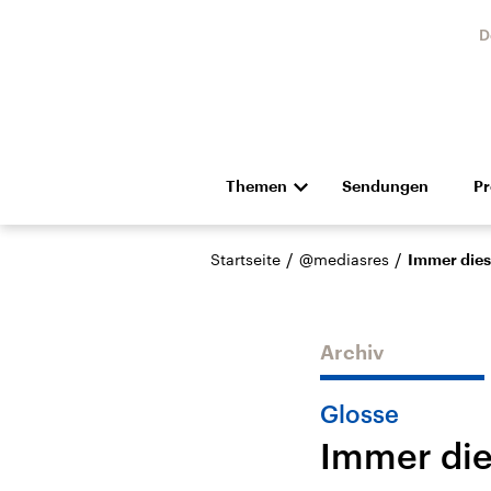
D
Themen
Sendungen
P
Die Nachrichten
Politik
/
/
Startseite
@mediasres
Immer die
Hörspiel und Feature
Musik
Archiv
Glosse
Immer die
Landtagswahl Sachsen-
USA
Anhalt 2026
Aktuel