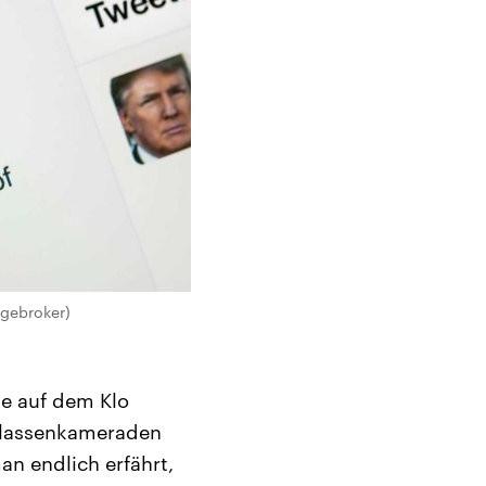
agebroker)
le auf dem Klo
r Klassenkameraden
n endlich erfährt,