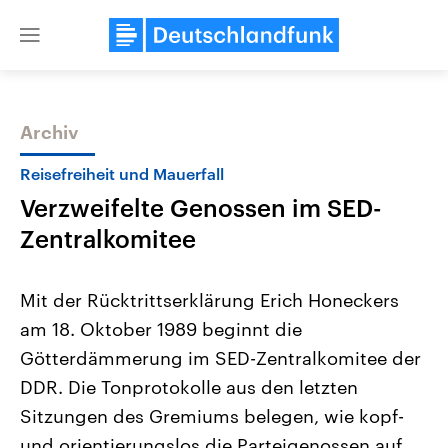
Close
menu
Archiv
Themen
Reisefreiheit und Mauerfall
Verzweifelte Genossen im SED-
Zentralkomitee
Mit der Rücktrittserklärung Erich Honeckers
am 18. Oktober 1989 beginnt die
Landtagswahl Sachsen-Anhalt
USA
Götterdämmerung im SED-Zentralkomitee der
2026
Aktuelle Beiträge, Analys
Alle Informationen
Hintergründe
DDR. Die Tonprotokolle aus den letzten
Sachsen-Anhalt wählt am 6.
Wirtschaftlich und militäri
September 2026 einen neuen
gehören die Vereinigten S
Sitzungen des Gremiums belegen, wie kopf-
Landtag. Seit 2021 wird das
den mächtigsten Ländern 
und orientierungslos die Parteigenossen auf
Bundesland von einer Koalition aus
mit großem Einfluss auf d