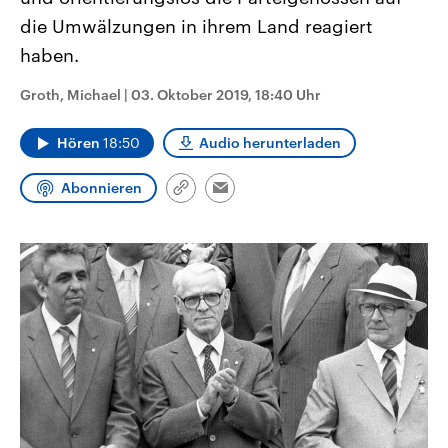
CDU, SPD und FDP regiert.-
aktuelle Weltgeschehen.
die Umwälzungen in ihrem Land reagiert
Umfragen, Prognosen,
Wahlprogramme, aktuelle Berichte
haben.
Sendungen
Programm
Podcasts
und Hintergründe zu den Parteien
und Kandidaten der anstehenden
Wahl.
Groth, Michael
|
03. Oktober 2019, 18:40 Uhr
Audio-Archiv
Hören
18:50
Audio herunterladen
Abonnieren
Link
Email
kopieren/teilen