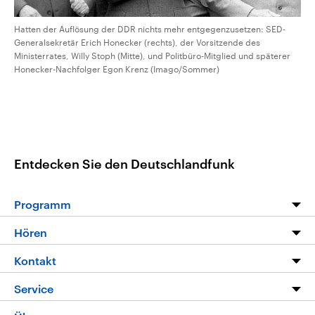
Hatten der Auflösung der DDR nichts mehr entgegenzusetzen: SED-
Generalsekretär Erich Honecker (rechts), der Vorsitzende des
Ministerrates, Willy Stoph (Mitte), und Politbüro-Mitglied und späterer
Honecker-Nachfolger Egon Krenz (Imago/Sommer)
Entdecken Sie den Deutschlandfunk
Programm
Programm
Hören
Alle Sendungen
Livestream
Kontakt
Die Nachrichten
Audios
Hörerservice
Service
Nachrichtenleicht
Podcasts
Social Media
FAQ