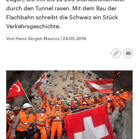
CDU, SPD und FDP regiert.-
aktuelle Weltgeschehen.
durch den Tunnel rasen. Mit dem Bau der
Umfragen, Prognosen,
Wahlprogramme, aktuelle Berichte
Flachbahn schreibt die Schweiz ein Stück
Sendungen
Programm
Podcasts
und Hintergründe zu den Parteien
und Kandidaten der anstehenden
Verkehrsgeschichte.
Wahl.
Audio-Archiv
Von Hans-Jürgen Maurus
|
24.05.2016
Link
Emai
kopieren/te