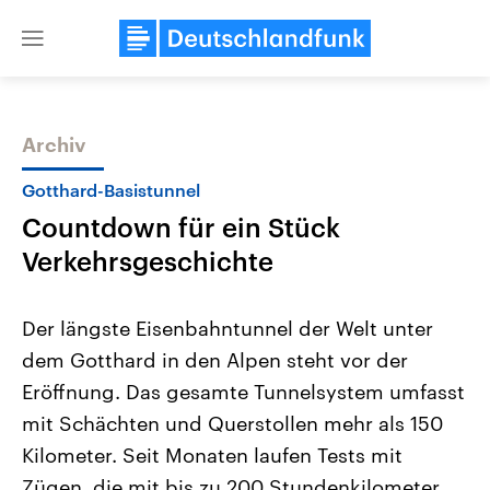
Close
menu
Archiv
Themen
Gotthard-Basistunnel
Countdown für ein Stück
Verkehrsgeschichte
Der längste Eisenbahntunnel der Welt unter
dem Gotthard in den Alpen steht vor der
Landtagswahl Sachsen-Anhalt
USA
Eröffnung. Das gesamte Tunnelsystem umfasst
2026
Aktuelle Beiträge, Analys
Alle Informationen
Hintergründe
mit Schächten und Querstollen mehr als 150
Sachsen-Anhalt wählt am 6.
Wirtschaftlich und militäri
September 2026 einen neuen
gehören die Vereinigten S
Kilometer. Seit Monaten laufen Tests mit
Landtag. Seit 2021 wird das
den mächtigsten Ländern 
Zügen, die mit bis zu 200 Stundenkilometer
Bundesland von einer Koalition aus
mit großem Einfluss auf d