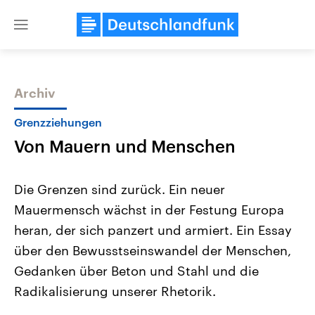
Close
menu
Archiv
Themen
Grenzziehungen
Von Mauern und Menschen
Die Grenzen sind zurück. Ein neuer
Mauermensch wächst in der Festung Europa
heran, der sich panzert und armiert. Ein Essay
USA
Nahostkonflikt
über den Bewusstseinswandel der Menschen,
Aktuelle Beiträge, Analysen und
Aktuelle Lage und Hinter
Der Überfall der palästine
Hintergründe
Gedanken über Beton und Stahl und die
Wirtschaftlich und militärisch
Terrororganisation Hamas
Radikalisierung unserer Rhetorik.
gehören die Vereinigten Staaten zu
Oktober 2023 auf Israel ha
den mächtigsten Ländern der Erde,
Region wieder die Gewalt 
mit großem Einfluss auf das
Israel möchte die Hamas z