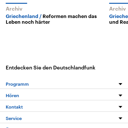
Archiv
Archiv
Griechenland
Reformen machen das
Griech
Leben noch härter
und Re
Entdecken Sie den Deutschlandfunk
Programm
Programm
Hören
Alle Sendungen
Livestream
Kontakt
Die Nachrichten
Audios
Hörerservice
Service
Nachrichtenleicht
Podcasts
Social Media
FAQ