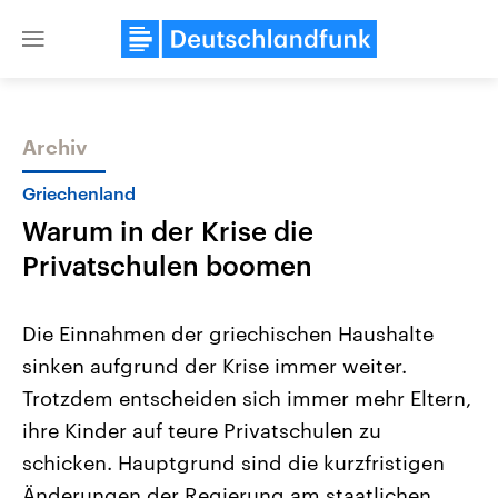
Close
menu
Archiv
Themen
Griechenland
Warum in der Krise die
Privatschulen boomen
Die Einnahmen der griechischen Haushalte
sinken aufgrund der Krise immer weiter.
Landtagswahl Sachsen-Anhalt
USA
Trotzdem entscheiden sich immer mehr Eltern,
2026
Aktuelle Beiträge, Analys
Alle Informationen
Hintergründe
ihre Kinder auf teure Privatschulen zu
Sachsen-Anhalt wählt am 6.
Wirtschaftlich und militäri
September 2026 einen neuen
gehören die Vereinigten S
schicken. Hauptgrund sind die kurzfristigen
Landtag. Seit 2021 wird das
den mächtigsten Ländern 
Änderungen der Regierung am staatlichen
Bundesland von einer Koalition aus
mit großem Einfluss auf d