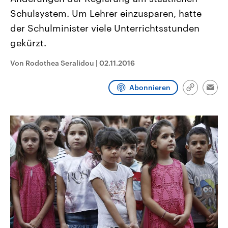
CDU, SPD und FDP regiert.-
aktuelle Weltgeschehen.
Schulsystem. Um Lehrer einzusparen, hatte
Umfragen, Prognosen,
Wahlprogramme, aktuelle Berichte
der Schulminister viele Unterrichtsstunden
Sendungen
Programm
Podcasts
und Hintergründe zu den Parteien
und Kandidaten der anstehenden
gekürzt.
Wahl.
Audio-Archiv
Von Rodothea Seralidou
|
02.11.2016
Abonnieren
Link
Emai
kopieren/te