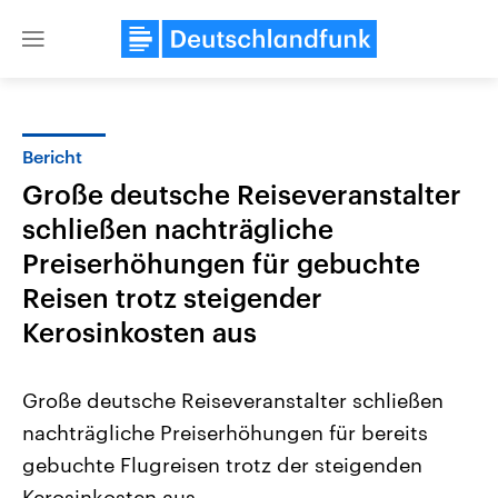
Close
menu
Bericht
Themen
Große deutsche Reiseveranstalter
schließen nachträgliche
Preiserhöhungen für gebuchte
Reisen trotz steigender
Kerosinkosten aus
Landtagswahl Sachsen-Anhalt
USA
Große deutsche Reiseveranstalter schließen
2026
Aktuelle Beiträge, Analys
Alle Informationen
Hintergründe
nachträgliche Preiserhöhungen für bereits
Sachsen-Anhalt wählt am 6.
Wirtschaftlich und militäri
September 2026 einen neuen
gehören die Vereinigten S
gebuchte Flugreisen trotz der steigenden
Landtag. Seit 2021 wird das
den mächtigsten Ländern 
Bundesland von einer Koalition aus
Kerosinkosten aus.
mit großem Einfluss auf d