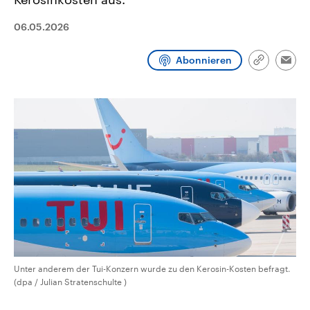
CDU, SPD und FDP regiert.-
aktuelle Weltgeschehen.
Umfragen, Prognosen,
06.05.2026
Wahlprogramme, aktuelle Berichte
Sendungen
Programm
Podcasts
und Hintergründe zu den Parteien
und Kandidaten der anstehenden
Abonnieren
Wahl.
Link
Emai
Audio-Archiv
kopieren/te
Unter anderem der Tui-Konzern wurde zu den Kerosin-Kosten befragt.
(dpa / Julian Stratenschulte )