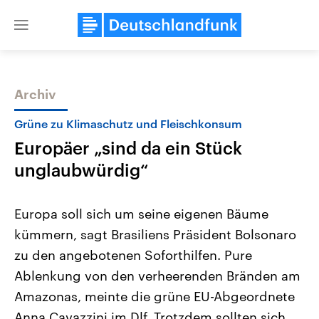
Close
menu
Archiv
Themen
Grüne zu Klimaschutz und Fleischkonsum
Europäer „sind da ein Stück
unglaubwürdig“
Europa soll sich um seine eigenen Bäume
kümmern, sagt Brasiliens Präsident Bolsonaro
Landtagswahl Sachsen-Anhalt
USA
zu den angebotenen Soforthilfen. Pure
2026
Aktuelle Beiträge, Analys
Alle Informationen
Hintergründe
Ablenkung von den verheerenden Bränden am
Sachsen-Anhalt wählt am 6.
Wirtschaftlich und militäri
September 2026 einen neuen
gehören die Vereinigten S
Amazonas, meinte die grüne EU-Abgeordnete
Landtag. Seit 2021 wird das
den mächtigsten Ländern 
Anna Cavazzini im Dlf. Trotzdem sollten sich
Bundesland von einer Koalition aus
mit großem Einfluss auf d