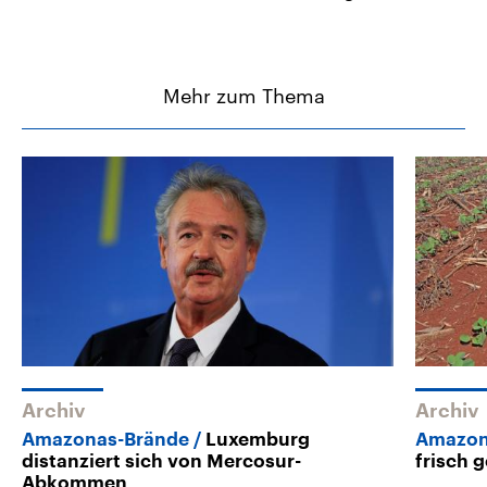
Mehr zum Thema
Archiv
Archiv
Amazonas-Brände
Luxemburg
Amazon
distanziert sich von Mercosur-
frisch 
Abkommen