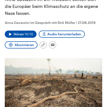
CDU, SPD und FDP regiert.-
aktuelle Weltgeschehen.
die Europäer beim Klimaschutz an die eigene
Umfragen, Prognosen,
Wahlprogramme, aktuelle Berichte
Nase fassen.
Sendungen
Programm
Podcasts
und Hintergründe zu den Parteien
und Kandidaten der anstehenden
Wahl.
Anna Cavazzini im Gespräch mit Dirk Müller
|
27.08.2019
Audio-Archiv
Hören
10:10
Audio herunterladen
Abonnieren
Link
Email
kopieren/teilen