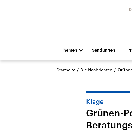
D
Themen
Sendungen
P
Die Nachrichten
Politik
/
/
Startseite
Die Nachrichten
Grünen
Hörspiel und Feature
Musik
Klage
Grünen-Po
Beratungs
Landtagswahl Sachsen-
USA
Anhalt 2026
Aktuel