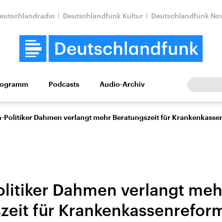
eutschlandradio
Deutschlandfunk Kultur
Deutschlandfunk No
rogramm
Podcasts
Audio-Archiv
Wirtschaft
Wissen
Kultur
Europa
Gesellschaf
-Politiker Dahmen verlangt mehr Beratungszeit für Krankenkasse
litiker Dahmen verlangt meh
zeit für Krankenkassenrefor
Nahostkonflikt
Iran
le Beiträge,
Aktuelle Lage und
Aktuelle Lage und