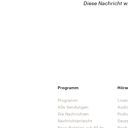
Diese Nachricht 
Programm
Höre
Programm
Lives
Alle Sendungen
Audi
Die Nachrichten
Podc
Nachrichtenleicht
Deut
Neue Beiträge auf dlf.de
Nach