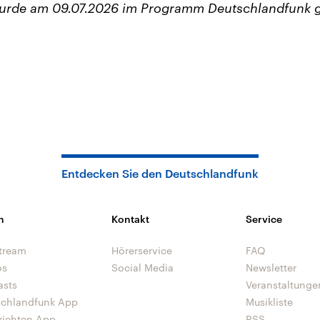
wurde am 09.07.2026 im Programm Deutschlandfunk 
Entdecken Sie den Deutschlandfunk
n
Kontakt
Service
tream
Hörerservice
FAQ
os
Social Media
Newsletter
asts
Veranstaltunge
schlandfunk App
Musikliste
richten App
RSS