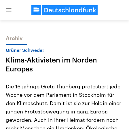
Close
menu
Archiv
Themen
Grüner Schwede!
Klima-Aktivisten im Norden
Europas
Die 16-jährige Greta Thunberg protestiert jede
Woche vor dem Parlament in Stockholm für
Landtagswahl Sachsen-Anhalt
USA
den Klimaschutz. Damit ist sie zur Heldin einer
2026
Aktuelle Beiträge, Analys
Alle Informationen
Hintergründe
jungen Protestbewegung in ganz Europa
Sachsen-Anhalt wählt am 6.
Wirtschaftlich und militäri
September 2026 einen neuen
gehören die Vereinigten S
geworden. Auch in ihrer Heimat fordern noch
Landtag. Seit 2021 wird das
den mächtigsten Ländern 
mehr Menschen ein Umdenken: Ökologische
Bundesland von einer Koalition aus
mit großem Einfluss auf d