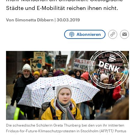
CDU, SPD und FDP regiert.-
aktuelle Weltgeschehen.
Städte und E-Mobilität reichen ihnen nicht.
Umfragen, Prognosen,
Wahlprogramme, aktuelle Berichte
Sendungen
Programm
Podcasts
und Hintergründe zu den Parteien
Von Simonetta Dibbern
|
30.03.2019
und Kandidaten der anstehenden
Wahl.
Audio-Archiv
Abonnieren
Link
Emai
kopieren/te
Die schwedische Schülerin Greta Thunberg bei den von ihr initiierten
Fridays-for-Future-Klimaschutzprotesten in Stockholm (AFP/TT/ Pontus