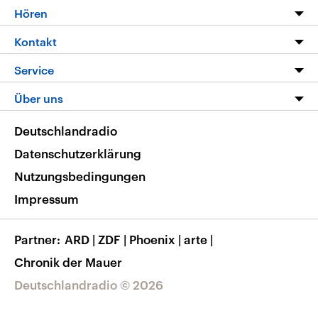
Programm
Hören
Alle Sendungen
Livestream
Kontakt
Die Nachrichten
Audios
Hörerservice
Service
Nachrichtenleicht
Podcasts
Social Media
FAQ
Über uns
Neue Beiträge auf dlf.de
Deutschlandfunk App
Newsletter
Deutschlandradio
Themen-Schwerpunkte
Nachrichten App
Deutschlandradio
Veranstaltungen
Presse
Frequenzen
Datenschutzerklärung
Musikliste
Ausbildung und Karriere
Nutzungsbedingungen
RSS
Transparenz
Impressum
Korrekturen
Barrierefreiheit
Partner
ARD
|
ZDF
|
Phoenix
|
arte
|
Chronik der Mauer
Deutschlandradio © 2026