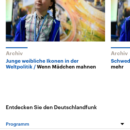
Archiv
Archiv
Junge weibliche Ikonen in der
Schwedi
Weltpolitik
Wenn Mädchen mahnen
mehr
Entdecken Sie den Deutschlandfunk
Programm