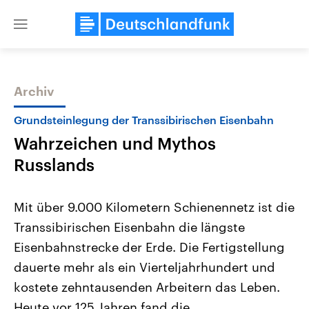
Close
menu
Archiv
Themen
Grundsteinlegung der Transsibirischen Eisenbahn
Wahrzeichen und Mythos
Russlands
Mit über 9.000 Kilometern Schienennetz ist die
Transsibirischen Eisenbahn die längste
Landtagswahl Sachsen-Anhalt
USA
Eisenbahnstrecke der Erde. Die Fertigstellung
2026
Aktuelle Beiträge, Analys
Alle Informationen
Hintergründe
dauerte mehr als ein Vierteljahrhundert und
Sachsen-Anhalt wählt am 6.
Wirtschaftlich und militäri
September 2026 einen neuen
gehören die Vereinigten S
kostete zehntausenden Arbeitern das Leben.
Landtag. Seit 2021 wird das
den mächtigsten Ländern 
Heute vor 125 Jahren fand die
Bundesland von einer Koalition aus
mit großem Einfluss auf d