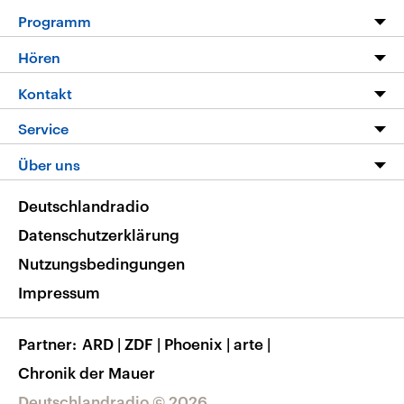
Programm
Programm
Hören
Alle Sendungen
Livestream
Kontakt
Die Nachrichten
Audios
Hörerservice
Service
Nachrichtenleicht
Podcasts
Social Media
FAQ
Über uns
Neue Beiträge auf dlf.de
Deutschlandfunk App
Newsletter
Deutschlandradio
Themen-Schwerpunkte
Nachrichten App
Deutschlandradio
Veranstaltungen
Presse
Frequenzen
Datenschutzerklärung
Musikliste
Ausbildung und Karriere
Nutzungsbedingungen
RSS
Transparenz
Impressum
Korrekturen
Barrierefreiheit
Partner
ARD
|
ZDF
|
Phoenix
|
arte
|
Chronik der Mauer
Deutschlandradio © 2026