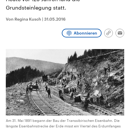
CDU, SPD und FDP regiert.-
aktuelle Weltgeschehen.
Grundsteinlegung statt.
Umfragen, Prognosen,
Wahlprogramme, aktuelle Berichte
Sendungen
Programm
Podcasts
und Hintergründe zu den Parteien
Von Regina Kusch
|
31.05.2016
und Kandidaten der anstehenden
Wahl.
Audio-Archiv
Abonnieren
Link
Emai
kopieren/te
Am 31. Mai 1891 begann der Bau der Transsibirischen Eisenbahn. Die
längste Eisenbahnstrecke der Erde misst ein Viertel des Erdumfanges